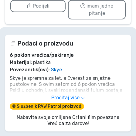
Podijeli
imam jedno
pitanje
Podaci o proizvodu
6 poklon vrećica/pakiranje
Materijal:
plastika
Povezani lik(ovi)
:
Skye
Skye je spremna za let, a Everest za snježne
pustolovine! S ovim setom od 6 poklon vrećica
Psići u ophodnji, svaki rođendanski tulum postaje
uzbudljiva spasilačka misija. Nijedan posao nije
Pročitaj više
prevelik, nijedan psić nije premali – a u ove
© Službenik PAW Patrol proizvod
preslatke ružičaste vrećice stat će sva
iznenađenja za vaše male goste! Uz veseli Skyein
Nabavite svoje omiljene Crtani film povezane
osmijeh i cvjetne motive, donijet ćete radost na
Vrećica za darove!
svako dječje lice. Pripremite se za polijetanje,
zapakirajte darove i neka avantura u Zaljevu