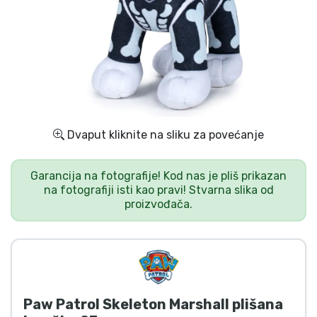
Dostava i plaćanje
TV serija proizvodi
Film proizvodi
Crtani proizvodi
Dvaput kliknite na sliku za povećanje
Anime proizvodi
Garancija na fotografije! Kod nas je pliš prikazan
na fotografiji isti kao pravi! Stvarna slika od
proizvođača.
Gamer proizvodi
Sportski proizvodi
Glazbeni proizvodi
Paw Patrol Skeleton Marshall plišana