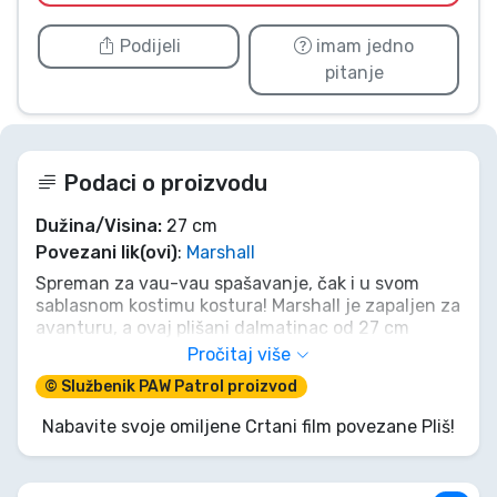
Podijeli
imam jedno
pitanje
Podaci o proizvodu
Dužina/Visina:
27 cm
Povezani lik(ovi)
:
Marshall
Spreman za vau-vau spašavanje, čak i u svom
sablasnom kostimu kostura! Marshall je zapaljen za
avanturu, a ovaj plišani dalmatinac od 27 cm
spreman je za misije za Noć vještica ili
Pročitaj više
cjelogodišnje maženje. Neka te njegov koštunjavi
© Službenik PAW Patrol proizvod
izgled ne zavara; ispod fora rendgenskog dizajna
krije se isti hrabri, odani (i mrvicu nespretni!) junak
Nabavite svoje omiljene Crtani film povezane Pliš!
kojeg poznaješ i voliš. Dovedi Kosturka Marshalla
kući i neka maštovite igre počnu!