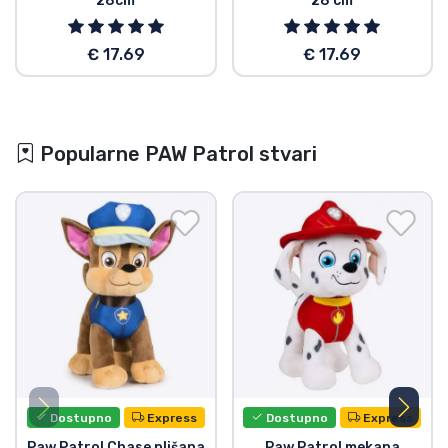
28cm
28 cm
€ 17.69
€ 17.69
Popularne PAW Patrol stvari
Dostupno
Express
Dostupno
Express
Paw Patrol Chase plišana
Paw Patrol mekana