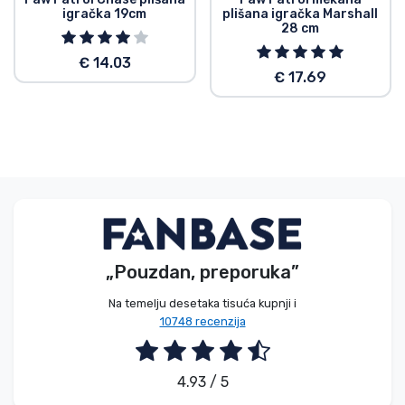
igračka 19cm
plišana igračka Marshall
28 cm
€ 14.03
€ 17.69
„Pouzdan, preporuka”
Na temelju desetaka tisuća kupnji i
10748 recenzija
4.93 / 5