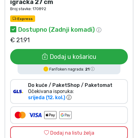
igračka 27 cm
Vrste proizvoda
Broj stavke:
170892
Express
Marke
Dostupno (Zadnji komadi)
€ 21.91
Dodaj u košaricu
FanToken nagrada:
21
Do kuće / PaketShop / Paketomat
Očekivana isporuka:
srijeda (12. kol.)
Dodaj na listu želja