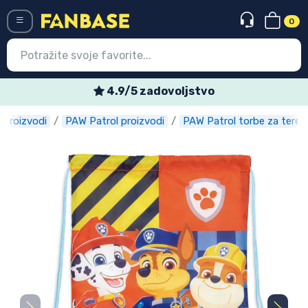
0
Menü
4.9/5 zadovoljstvo
m proizvodi
PAW Patrol proizvodi
PAW Patrol torbe za teret
Ulazak
Registracija
Najnovije proizvodi
Akcija
Ekspresna dostava
Prednarudžbe
Outlet proizvodi