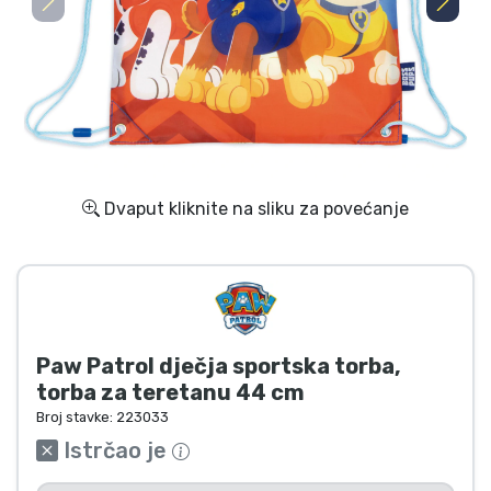
Dostava i plaćanje
TV serija proizvodi
Film proizvodi
Crtani proizvodi
Dvaput kliknite na sliku za povećanje
Anime proizvodi
Gamer proizvodi
Paw Patrol dječja sportska torba,
Sportski proizvodi
torba za teretanu 44 cm
Broj stavke:
223033
Glazbeni proizvodi
Istrčao je