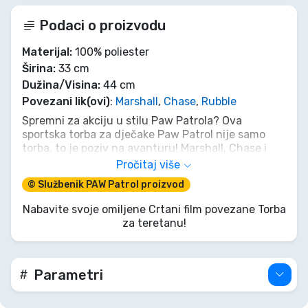
Podaci o proizvodu
Materijal:
100% poliester
Širina:
33 cm
Dužina/Visina:
44 cm
Povezani lik(ovi)
:
Marshall
,
Chase
,
Rubble
Spremni za akciju u stilu Paw Patrola? Ova
sportska torba za dječake Paw Patrol nije samo
torba, to je poziv na avanturu! Marshall, Chase i
Rubble su ovdje da osiguraju da svako putovanje,
Pročitaj više
bilo da je u školu, na trening ili na igru, bude
© Službenik PAW Patrol proizvod
ispunjeno herojskom zabavom. S njima pored sebe,
svaki dan je riješena hitna situacija, a svaka stvar
Nabavite svoje omiljene Crtani film povezane Torba
je sigurno spremljena. Ne nosite samo svoju
za teretanu!
opremu, nosite duh Adventure Baya!
Parametri