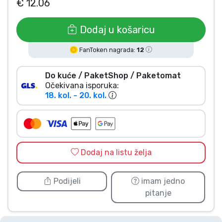
€ 12.06
Vrste proizvoda
Dodaj u košaricu
Marke
FanToken nagrada:
12
Do kuće / PaketShop / Paketomat
Očekivana isporuka:
18. kol. - 20. kol.
Dodaj na listu želja
Podijeli
imam jedno
pitanje