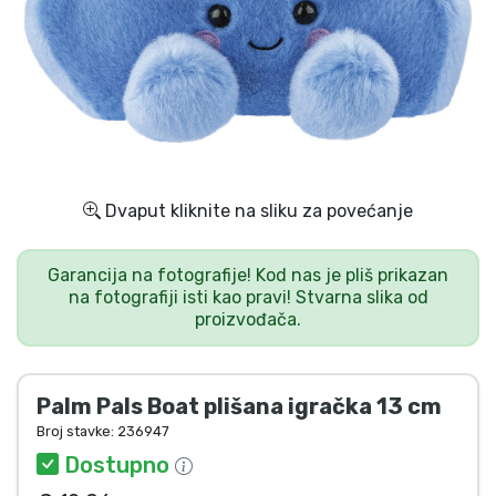
Dostava i plaćanje
TV serija proizvodi
Film proizvodi
Crtani proizvodi
Dvaput kliknite na sliku za povećanje
Anime proizvodi
Garancija na fotografije! Kod nas je pliš prikazan
na fotografiji isti kao pravi! Stvarna slika od
proizvođača.
Gamer proizvodi
Sportski proizvodi
Palm Pals Boat plišana igračka 13 cm
Broj stavke:
236947
Glazbeni proizvodi
Dostupno