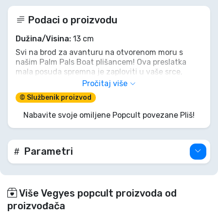
Podaci o proizvodu
Dužina/Visina:
13 cm
Svi na brod za avanturu na otvorenom moru s
našim Palm Pals Boat plišancem! Ova preslatka
mala posuda spremna je zaploviti u vaše srce,
donoseći valove zagrljaja i topao, pufast osjećaj.
Pročitaj više
Njezin veseli osmijeh i meke teksture čine je
© Službenik proizvod
savršenim suputnikom za svakoga tko sanja o
pomorskoj zabavi, a da nikada ne mora napustiti
Nabavite svoje omiljene Popcult povezane Pliš!
obalu. Zgrabite svog malog brodskog prijatelja i
neka maštovita putovanja započnu!
Parametri
Više Vegyes popcult proizvoda od
proizvođača