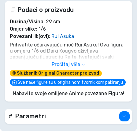
Podaci o proizvodu
Dužina/Visina:
29 cm
Omjer slike:
1/6
Povezani lik(ovi)
:
Rui Asuka
Prihvatite očaravajuću moć Rui Asuke! Ova figura
u omjeru 1/6 od Daiki Kougyo oživljava
zapanjujuću ilustraciju Raite, hvatajući svaki
žestok, dinamičan detalj njezine ljetne mornarske
Pročitaj više
uniforme. S njezinim kolosalnim oružjem čvrsto
© Službenik Original Character proizvod
postavljenim, Rui privlači pažnju, zračeći
neporecivom aurom snage i samopouzdanja
Sve naše figure su u originalnom tvorničkom pakiranju
čarobne djevojke. Dodajte ovaj izuzetan komad
Nabavite svoje omiljene Anime povezane Figura!
svojoj kolekciji i pustite Rui da osvoji vašu izložbu
svojom zadivljujućom prisutnošću!
Parametri