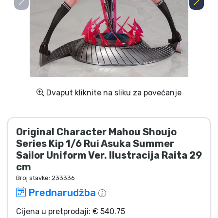
Dostava i plaćanje
TV serija proizvodi
Film proizvodi
Crtani proizvodi
Dvaput kliknite na sliku za povećanje
Anime proizvodi
Original Character Mahou Shoujo
Gamer proizvodi
Series Kip 1/6 Rui Asuka Summer
Sailor Uniform Ver. Ilustracija Raita 29
cm
Sportski proizvodi
Broj stavke:
233336
Prednarudžba
Glazbeni proizvodi
Cijena u pretprodaji: € 540.75