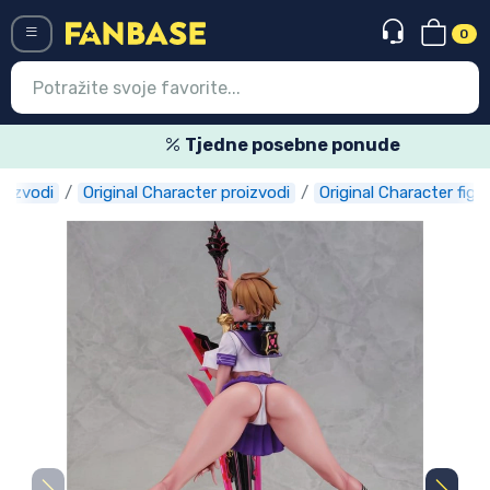
0
Menü
Tjedne posebne ponude
oizvodi
Original Character proizvodi
Original Character figu
Ulazak
Registracija
Najnovije proizvodi
Akcija
Ekspresna dostava
Prednarudžbe
Outlet proizvodi