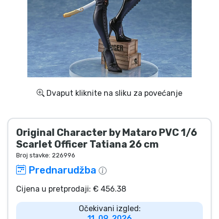
Dostava i plaćanje
TV serija proizvodi
Film proizvodi
Crtani proizvodi
Dvaput kliknite na sliku za povećanje
Anime proizvodi
Original Character by Mataro PVC 1/6
Gamer proizvodi
Scarlet Officer Tatiana 26 cm
Broj stavke:
226996
Prednarudžba
Sportski proizvodi
Cijena u pretprodaji: € 456.38
Glazbeni proizvodi
Očekivani izgled:
11. 09. 2026