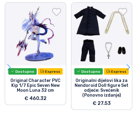
Dostupno
Express
Dostupno
Express
Original Character PVC
Originalni dijelovi lika za
Kip 1/7 Epic Seven New
Nendoroid Doll figure Set
Moon Luna 32 cm
odjeće: Svećenik
(Ponovno izdanje)
€ 460.32
€ 27.53