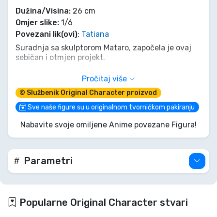
Dužina/Visina:
26 cm
Omjer slike:
1/6
Povezani lik(ovi)
:
Tatiana
Suradnja sa skulptorom Mataro, započela je ovaj
sebičan i otmjen projekt.
U ovom prvom izdanju, predstavljamo suradnju sa
Pročitaj više
skulptorom Deira, specijaliziranim za "meke, ali
© Službenik Original Character proizvod
teške" oppai.
Sve naše figure su u originalnom tvorničkom pakiranju
Provokativan osmijeh! Oblo tijelo koje zrači
Nabavite svoje omiljene Anime povezane Figura!
samopouzdanjem i mirom!!
Ponosna na drzak stražnji kraj koji jednostavno
moli za pljeskanje!!
Parametri
S tim primamljivim stražnjim krajem i prkosnim
smiješkom, Titiana definitivno traži da je se
ispravi!!
Popularne Original Character stvari