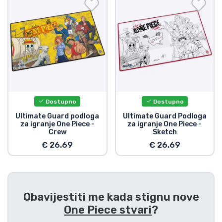
Dostava i plaćanje
TV serija proizvodi
Film proizvodi
Crtani proizvodi
Dostupno
Dostupno
Anime proizvodi
Ultimate Guard podloga
Ultimate Guard Podloga
za igranje One Piece -
za igranje One Piece -
Crew
Sketch
Gamer proizvodi
€ 26.69
€ 26.69
Sportski proizvodi
Obavijestiti me kada stignu nove
Glazbeni proizvodi
One Piece stvari
?