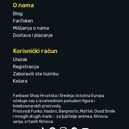
O nama
Blog
FanToken
Mišljenja o nama
Dostava i plaćanje
Korisnički račun
Ulazak
Registracija
Zaboravili ste lozinku
Košara
Fanbase Shop Hrvatska i Srednja i Istočna Europa
očekuje vas s izvanrednom ponudom figura i
kolekcionarskih proizvoda.
Proizvodi Funko, Hasbro, Banpresto, Mattel, Good Smile
i mnogih drugih marki – za ljubitelje animea, filmova,
serija, crtanih filmova.