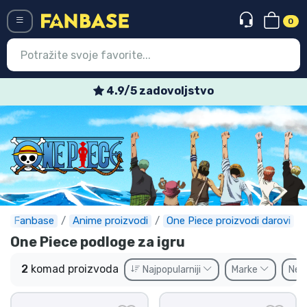
0
Menü
4.9/5 zadovoljstvo
Ulazak
Registracija
Najnovije proizvodi
Akcija
Ekspresna dostava
Fanbase
Anime proizvodi
One Piece proizvodi darovi
One Piece podloge za igru
Prednarudžbe
2
komad proizvoda
Najpopularniji
Marke
Ne
Outlet proizvodi