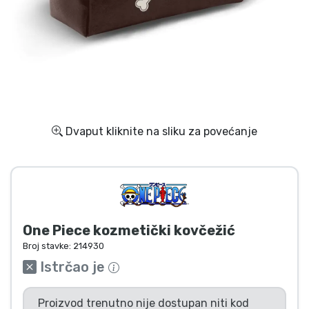
Dostava i plaćanje
TV serija proizvodi
Film proizvodi
Crtani proizvodi
Dvaput kliknite na sliku za povećanje
Anime proizvodi
Gamer proizvodi
One Piece kozmetički kovčežić
Sportski proizvodi
Broj stavke:
214930
Istrčao je
Glazbeni proizvodi
Proizvod trenutno nije dostupan niti kod