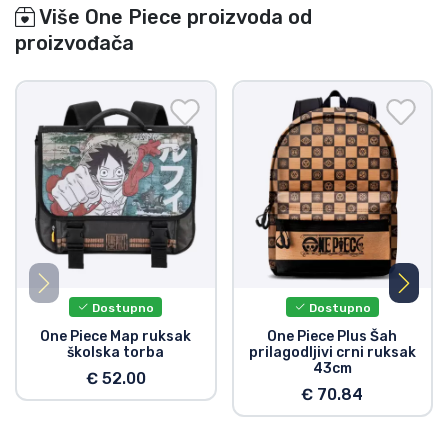
Više One Piece proizvoda od
proizvođača
Dostupno
Dostupno
One Piece Map ruksak
One Piece Plus Šah
školska torba
prilagodljivi crni ruksak
43cm
€ 52.00
€ 70.84