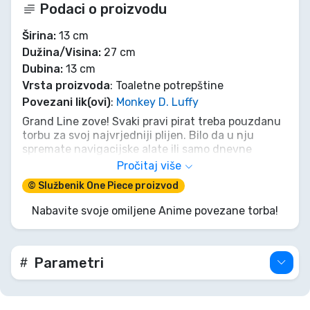
Podaci o proizvodu
Širina:
13 cm
Dužina/Visina:
27 cm
Dubina:
13 cm
Vrsta proizvoda
: Toaletne potrepštine
Povezani lik(ovi)
:
Monkey D. Luffy
Grand Line zove! Svaki pravi pirat treba pouzdanu
torbu za svoj najvrjedniji plijen. Bilo da u nju
spremate navigacijske alate ili samo dnevne
potrepštine, ova je torbica dostojna svakog člana
Pročitaj više
posade Slamnatih šešira. S ponosno istaknutim
© Službenik One Piece proizvod
legendarnim Jolly Rogerom, svatko će znati da je
vaše putovanje predodređeno za veličinu. Držite
Nabavite svoje omiljene Anime povezane torba!
svoju opremu organiziranom i spremnom za svaku
avanturu na otvorenom moru. Vaše putovanje u
potrazi za One Pieceom počinje s pravom
opremom!
Parametri