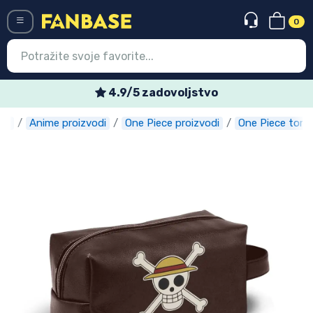
0
Menü
4.9/5 zadovoljstvo
se
Anime proizvodi
One Piece proizvodi
One Piece torb
Ulazak
Registracija
Najnovije proizvodi
Akcija
Ekspresna dostava
Prednarudžbe
Outlet proizvodi