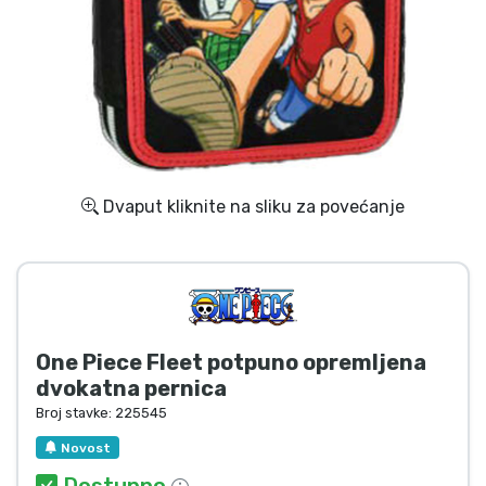
Dostava i plaćanje
TV serija proizvodi
Film proizvodi
Crtani proizvodi
Dvaput kliknite na sliku za povećanje
Anime proizvodi
Gamer proizvodi
One Piece Fleet potpuno opremljena
Sportski proizvodi
dvokatna pernica
Broj stavke:
225545
Glazbeni proizvodi
Novost
Dostupno