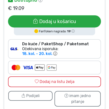
Vrste proizvoda
€ 19.09
Marke
Dodaj u košaricu
FanToken nagrada:
19
Do kuće / PaketShop / Paketomat
Očekivana isporuka:
18. kol. - 20. kol.
Dodaj na listu želja
Podijeli
imam jedno
pitanje