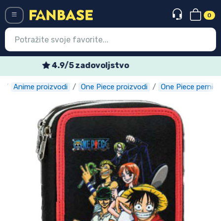
0
Menü
Tjedne posebne ponude
Anime proizvodi
One Piece proizvodi
One Piece pernice
Ulazak
Registracija
Najnovije proizvodi
Akcija
Ekspresna dostava
Prednarudžbe
Outlet proizvodi