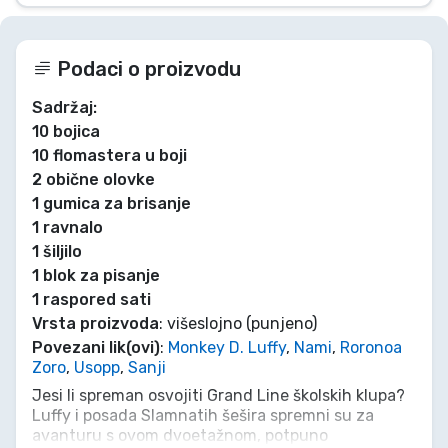
Podaci o proizvodu
Sadržaj:
10 bojica
10 flomastera u boji
2 obične olovke
1 gumica za brisanje
1 ravnalo
1 šiljilo
1 blok za pisanje
1 raspored sati
Vrsta proizvoda
: višeslojno (punjeno)
Povezani lik(ovi)
:
Monkey D. Luffy
,
Nami
,
Roronoa
Zoro
,
Usopp
,
Sanji
Jesi li spreman osvojiti Grand Line školskih klupa?
Luffy i posada Slamnatih šešira spremni su za
avanturu s ovom dvoetažnom, potpuno