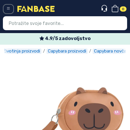
0
Menü
Tjedne posebne ponude
Životinja proizvodi
Capybara proizvodi
Capybara novčani
Ulazak
Registracija
Najnovije proizvodi
Akcija
Ekspresna dostava
Prednarudžbe
Outlet proizvodi