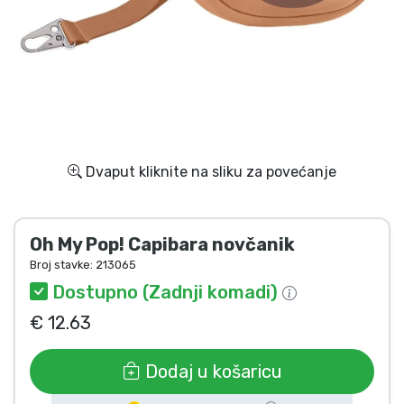
Dostava i plaćanje
TV serija proizvodi
Film proizvodi
Crtani proizvodi
Dvaput kliknite na sliku za povećanje
Anime proizvodi
Oh My Pop! Capibara novčanik
Gamer proizvodi
Broj stavke:
213065
Dostupno (Zadnji komadi)
Sportski proizvodi
€ 12.63
Glazbeni proizvodi
Dodaj u košaricu