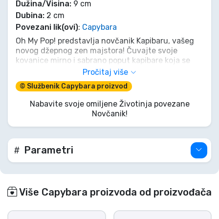
Dužina/Visina:
9 cm
Dubina:
2 cm
Povezani lik(ovi)
:
Capybara
Oh My Pop! predstavlja novčanik Kapibaru, vašeg
novog džepnog zen majstora! Čuvajte svoje
kovanice mirno i sabrano poput kapibare koja se
odmara u termalnom izvoru. Ovaj mali prijatelj nije
Pročitaj više
samo nevjerojatno sladak; on je najopuśteniji
© Službenik Capybara proizvod
način za nošenje vaših potrepština. Spremni ste
prihvatiti kapibarski način života bez napora i
Nabavite svoje omiljene Životinja povezane
preslatku organizaciju? Zgrabite ovo prijateljsko
Novčanik!
lice i neka dobre vibracije (i kovanice) krenu!
Parametri
Više Capybara proizvoda od proizvođača