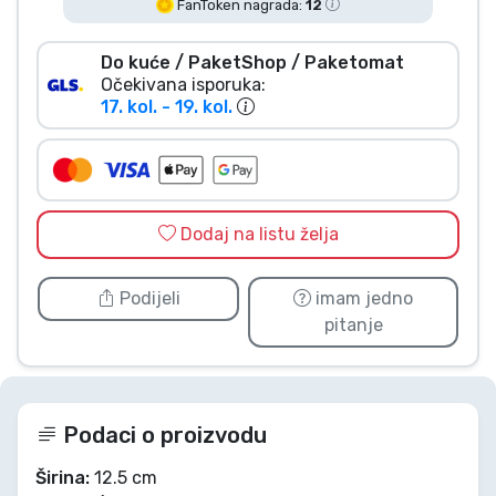
FanToken nagrada:
12
Vrste proizvoda
Do kuće / PaketShop / Paketomat
Očekivana isporuka:
Marke
17. kol. - 19. kol.
Dodaj na listu želja
Podijeli
imam jedno
pitanje
Podaci o proizvodu
Širina:
12.5 cm