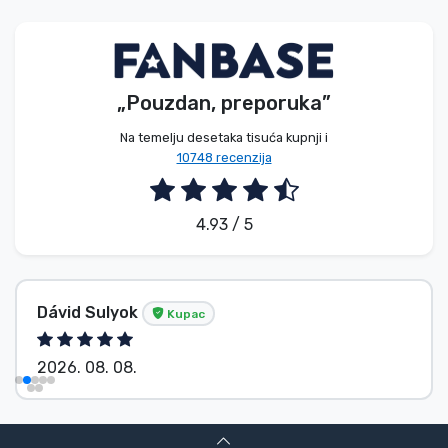
Vrste proizvoda
Marke
„Pouzdan, preporuka”
Na temelju desetaka tisuća kupnji i
10748 recenzija
4.93 / 5
Dávid Sulyok
Kupac
2026. 08. 08.