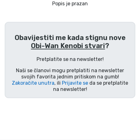
Dostava i plaćanje
Popis je prazan
TV serija proizvodi
Obavijestiti me kada stignu nove
Film proizvodi
Obi-Wan Kenobi stvari
?
Crtani proizvodi
Pretplatite se na newsletter!
Naši se članovi mogu pretplatiti na newsletter
Anime proizvodi
svojih favorita jednim pritiskom na gumb!
Zakoračite unutra
, ili
Prijavite se
da se pretplatite
na newsletter!
Gamer proizvodi
Sportski proizvodi
Glazbeni proizvodi