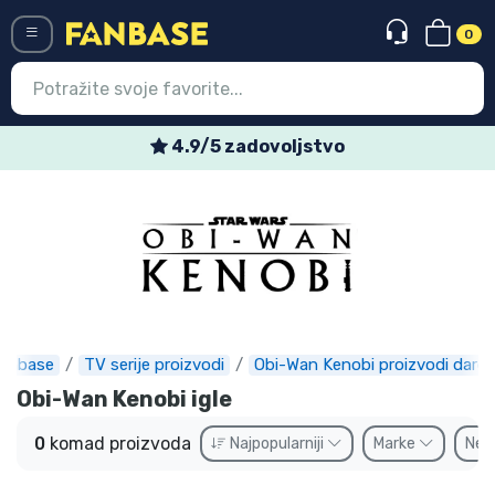
0
Menü
4.9/5 zadovoljstvo
Ulazak
Registracija
Najnovije proizvodi
Akcija
Ekspresna dostava
anbase
TV serije proizvodi
Obi-Wan Kenobi proizvodi darov
Obi-Wan Kenobi igle
Prednarudžbe
0
komad proizvoda
Najpopularniji
Marke
Ne
Outlet proizvodi