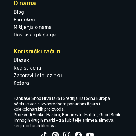
O nama
Blog
FanToken
Mišljenja o nama
Dostava i plaćanje
Korisnički račun
Ulazak
Registracija
Zaboravili ste lozinku
Košara
Fanbase Shop Hrvatska i Srednja i Istočna Europa
očekuje vas s izvanrednom ponudom figura i
kolekcionarskih proizvoda.
Proizvodi Funko, Hasbro, Banpresto, Mattel, Good Smile
i mnogih drugih marki – za ljubitelje animea, filmova,
serija, crtanih filmova.