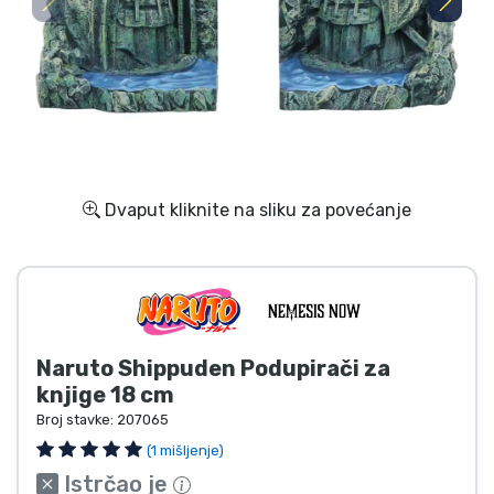
Dostava i plaćanje
TV serija proizvodi
Film proizvodi
Crtani proizvodi
Dvaput kliknite na sliku za povećanje
Anime proizvodi
Gamer proizvodi
Naruto Shippuden Podupirači za
Sportski proizvodi
knjige 18 cm
Broj stavke:
207065
Glazbeni proizvodi
(1 mišljenje)
Istrčao je