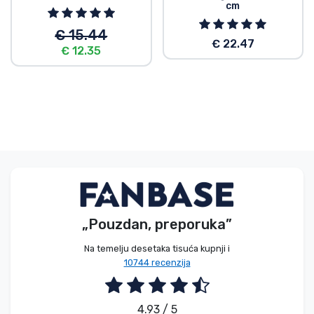
cm
€ 15.44
€ 22.47
€ 12.35
„Pouzdan, preporuka”
Na temelju desetaka tisuća kupnji i
10744 recenzija
4.93 / 5