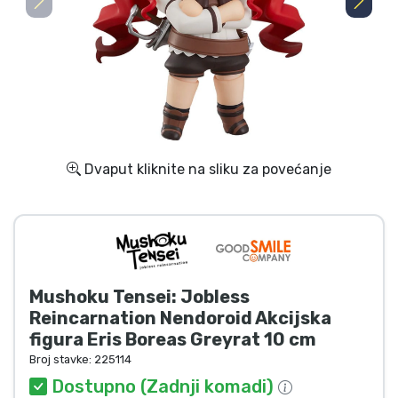
Dostava i plaćanje
TV serija proizvodi
Film proizvodi
Crtani proizvodi
Dvaput kliknite na sliku za povećanje
Anime proizvodi
Gamer proizvodi
Mushoku Tensei: Jobless
Sportski proizvodi
Reincarnation Nendoroid Akcijska
figura Eris Boreas Greyrat 10 cm
Glazbeni proizvodi
Broj stavke:
225114
Dostupno (Zadnji komadi)