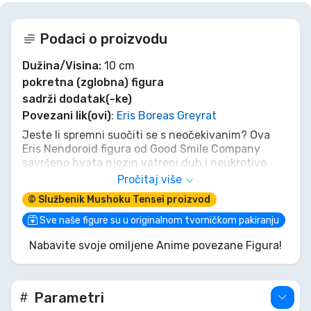
Podaci o proizvodu
Dužina/Visina:
10 cm
pokretna (zglobna) figura
sadrži dodatak(-ke)
Povezani lik(ovi)
:
Eris Boreas Greyrat
Jeste li spremni suočiti se s neočekivanim? Ova
Eris Nendoroid figura od Good Smile Company
savršeno hvata njezin vatreni duh i neukrotivo
ponašanje. Bilo da pozira prekriženih ruku ili se
Pročitaj više
priprema za avanturu, ona je must-have za svakog
© Službenik Mushoku Tensei proizvod
obožavatelja Mushoku Tensei! Ne dopustite joj da
pobjegne, baš kao što ni Rudeus ne bi!
Sve naše figure su u originalnom tvorničkom pakiranju
Nabavite svoje omiljene Anime povezane Figura!
Parametri