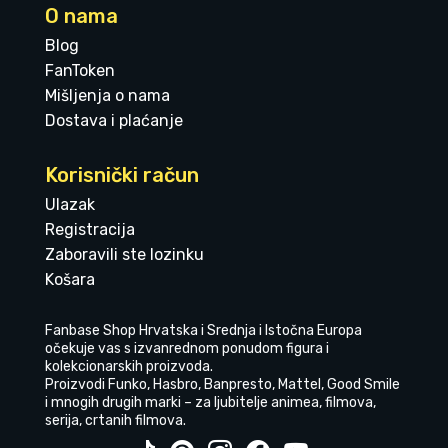
O nama
Blog
FanToken
Mišljenja o nama
Dostava i plaćanje
Korisnički račun
Ulazak
Registracija
Zaboravili ste lozinku
Košara
Fanbase Shop Hrvatska i Srednja i Istočna Europa
očekuje vas s izvanrednom ponudom figura i
kolekcionarskih proizvoda.
Proizvodi Funko, Hasbro, Banpresto, Mattel, Good Smile
i mnogih drugih marki – za ljubitelje animea, filmova,
serija, crtanih filmova.