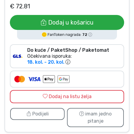
€ 72.81
Vrste proizvoda
Dodaj u košaricu
Marke
FanToken nagrada:
72
Do kuće / PaketShop / Paketomat
Očekivana isporuka:
18. kol. - 20. kol.
Dodaj na listu želja
Podijeli
imam jedno
pitanje