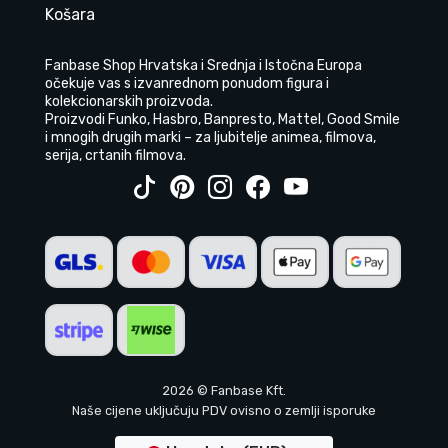
Košara
Fanbase Shop Hrvatska i Srednja i Istočna Europa
očekuje vas s izvanrednom ponudom figura i
kolekcionarskih proizvoda.
Proizvodi Funko, Hasbro, Banpresto, Mattel, Good Smile
i mnogih drugih marki – za ljubitelje animea, filmova,
serija, crtanih filmova.
2026 © Fanbase Kft.
Naše cijene uključuju PDV ovisno o zemlji isporuke