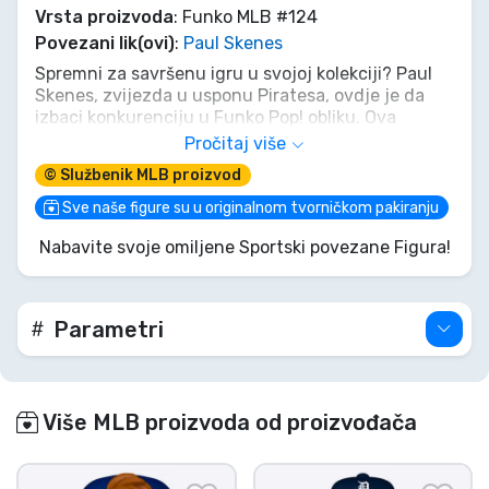
Vrsta proizvoda
: Funko MLB #124
Povezani lik(ovi)
:
Paul Skenes
Spremni za savršenu igru u svojoj kolekciji? Paul
Skenes, zvijezda u usponu Piratesa, ovdje je da
izbaci konkurenciju u Funko Pop! obliku. Ova
vinilna figura bilježi njegov prepoznatljiv izgled,
Pročitaj više
spreman baciti brzu loptu ravno u vaše srce.
© Službenik MLB proizvod
Zgrabite ovog MVP-ja prije nego što nestane i
slavite svaki home run, čak i sa svoje police!
Sve naše figure su u originalnom tvorničkom pakiranju
Nabavite svoje omiljene Sportski povezane Figura!
Parametri
Više MLB proizvoda od proizvođača