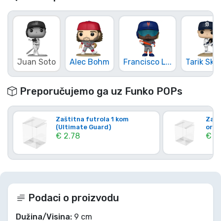
Juan Soto
Alec Bohm
Francisco L...
Tarik Sku
Preporučujemo ga uz Funko POPs
Zaštitna futrola 1 kom
Zašt
(Ultimate Guard)
orig
€ 2.78
€ 4.
Podaci o proizvodu
Dužina/Visina:
9 cm