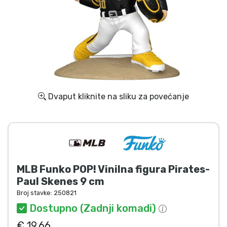
Dostava i plaćanje
TV serija proizvodi
Film proizvodi
Crtani proizvodi
Dvaput kliknite na sliku za povećanje
Anime proizvodi
Gamer proizvodi
MLB Funko POP! Vinilna figura Pirates-
Sportski proizvodi
Paul Skenes 9 cm
Broj stavke:
250821
Glazbeni proizvodi
Dostupno (Zadnji komadi)
€ 19.66