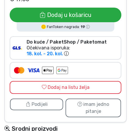
Vrste proizvoda
Dodaj u košaricu
Marke
FanToken nagrada:
19
Do kuće / PaketShop / Paketomat
Očekivana isporuka:
18. kol. - 20. kol.
Dodaj na listu želja
Podijeli
imam jedno
pitanje
Srodni proizvodi