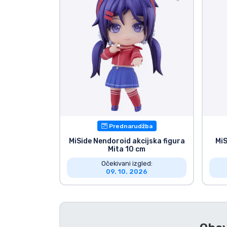
TV serija proizvodi
Film proizvodi
Crtani proizvodi
Anime proizvodi
Prednarudžba
Gamer proizvodi
MiSide Nendoroid akcijska figura
MiS
Mita 10 cm
Sportski proizvodi
Očekivani izgled:
09. 10. 2026
Glazbeni proizvodi
Vrste proizvoda