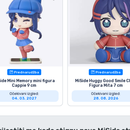
Prednarudžba
Prednarudžba
ide Mini Memory mini figura
MiSide Huggy Good Smile C
Cappie 9 cm
Figura Mita 7 cm
Očekivani izgled:
Očekivani izgled:
04. 03. 2027
28. 08. 2026