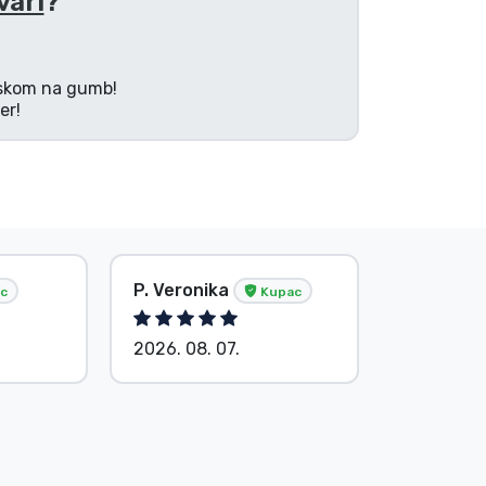
vari
?
tiskom na gumb!
er!
P. Veronika
Bez ime
c
Kupac
2026. 08. 07.
2026. 08.