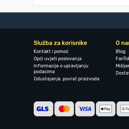
Služba za korisnike
O n
Kontakt i pomoć
Blog
Opći uvjeti poslovanja
FanTo
Informacije o upravljanju
Mišlj
podacima
Dostav
Odustajanje, povrat proizvoda