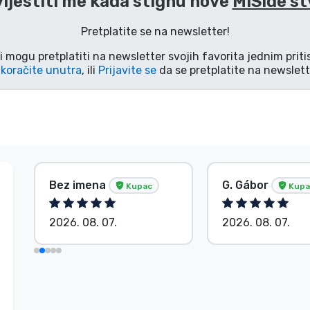
ijestiti me kada stignu nove
MiSide st
Pretplatite se na newsletter!
i mogu pretplatiti na newsletter svojih favorita jednim pri
koračite unutra
, ili
Prijavite se
da se pretplatite na newslett
Bez imena
G. Gábor
Kupac
Kupa
2026. 08. 07.
2026. 08. 07.