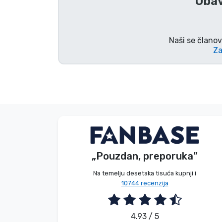
Obav
Marke
Naši se članov
Za
Bez imena
Kupac
„Pouzdan, preporuka”
2026. 08. 07.
Na temelju desetaka tisuća kupnji i
10744 recenzija
4.93 / 5