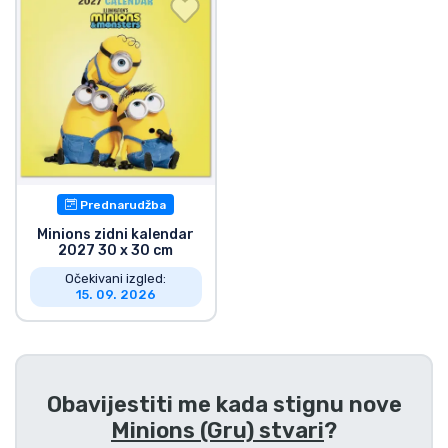
Dostava i plaćanje
TV serija proizvodi
Film proizvodi
Crtani proizvodi
Prednarudžba
Anime proizvodi
Minions zidni kalendar
2027 30 x 30 cm
Očekivani izgled:
Gamer proizvodi
15. 09. 2026
Sportski proizvodi
Obavijestiti me kada stignu nove
Glazbeni proizvodi
Minions (Gru) stvari
?