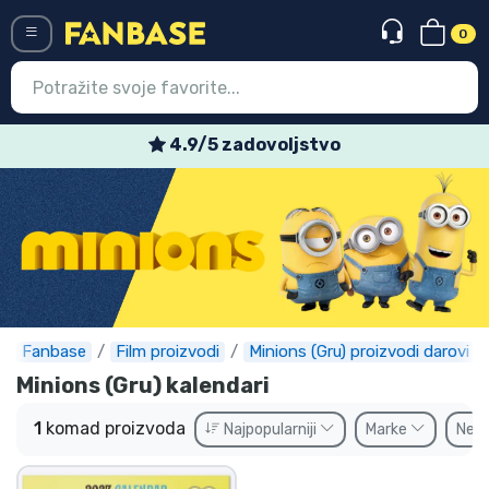
0
Menü
4.9/5 zadovoljstvo
Ulazak
Registracija
Najnovije proizvodi
Akcija
Ekspresna dostava
Fanbase
Film proizvodi
Minions (Gru) proizvodi darovi
Minions (Gru) kalendari
Prednarudžbe
1
komad proizvoda
Najpopularniji
Marke
Ne
Outlet proizvodi