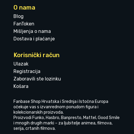
O nama
Blog
FanToken
Mišljenja o nama
Dostava i plaćanje
Korisnički račun
Ulazak
Registracija
Zaboravili ste lozinku
Košara
Fanbase Shop Hrvatska i Srednja i Istočna Europa
očekuje vas s izvanrednom ponudom figura i
kolekcionarskih proizvoda.
Proizvodi Funko, Hasbro, Banpresto, Mattel, Good Smile
i mnogih drugih marki – za ljubitelje animea, filmova,
serija, crtanih filmova.