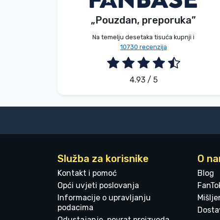
„Pouzdan, preporuka”
2026. 08. 06.
Marke
Na temelju desetaka tisuća kupnji i
10730 recenzija
4.93 / 5
Služba za korisnike
O n
Kontakt i pomoć
Blog
Opći uvjeti poslovanja
FanTo
Informacije o upravljanju
Mišlj
podacima
Dostav
Odustajanje, povrat proizvoda