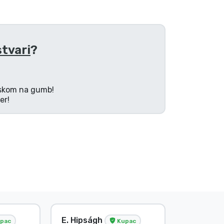
stvari
?
tiskom na gumb!
er!
E. Hipságh
Bez ime
pac
Kupac