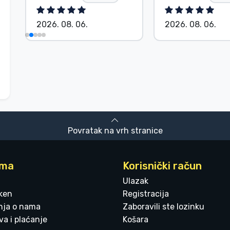
2026. 08. 06.
2026. 08. 06.
Povratak na vrh stranice
ama
Korisnički račun
Ulazak
ken
Registracija
enja o nama
Zaboravili ste lozinku
a i plaćanje
Košara