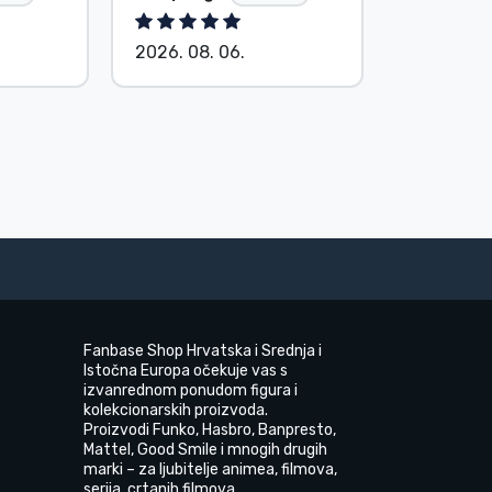
2026. 08. 06.
2026. 08.
Fanbase Shop Hrvatska i Srednja i
Istočna Europa očekuje vas s
izvanrednom ponudom figura i
kolekcionarskih proizvoda.
Proizvodi Funko, Hasbro, Banpresto,
Mattel, Good Smile i mnogih drugih
marki – za ljubitelje animea, filmova,
serija, crtanih filmova.