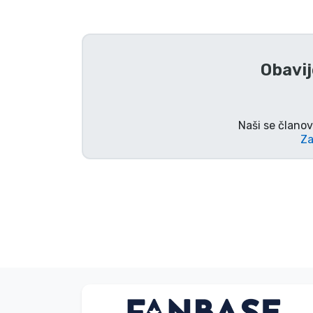
TV serija proizvodi
Film proizvodi
Obavij
Crtani proizvodi
Naši se članov
Za
Anime proizvodi
Gamer proizvodi
Sportski proizvodi
Glazbeni proizvodi
V. Éva
Vrste proizvoda
Kupac