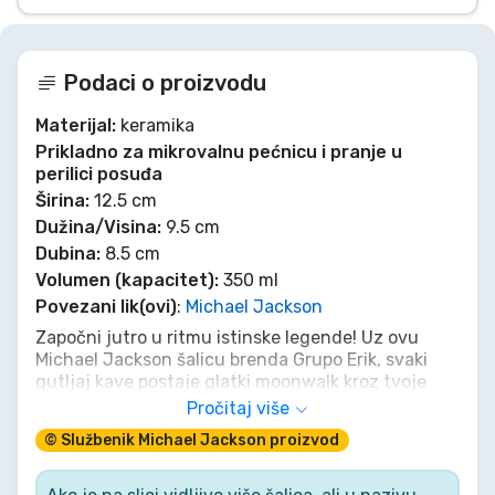
Podaci o proizvodu
Materijal:
keramika
Prikladno za mikrovalnu pećnicu i pranje u
perilici posuđa
Širina:
12.5 cm
Dužina/Visina:
9.5 cm
Dubina:
8.5 cm
Volumen (kapacitet):
350 ml
Povezani lik(ovi)
:
Michael Jackson
Započni jutro u ritmu istinske legende! Uz ovu
Michael Jackson šalicu brenda Grupo Erik, svaki
gutljaj kave postaje glatki moonwalk kroz tvoje
dnevne obveze. Elegantan crni dizajn sa zlatnom
Pročitaj više
siluetom i kultnim potpisom donosi prepoznatljivu
© Službenik Michael Jackson proizvod
„Hee-Hee!” energiju već pri prvom buđenju. Bez
obzira treba li ti žestoki „Thriller” da te pokrene ili
samo crna kava u stilu „Smooth Criminala”, ova