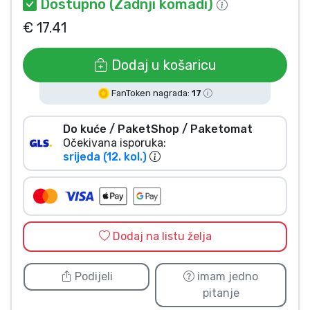
Dostupno (Zadnji komadi)
Vrste proizvoda
€ 17.41
Marke
Dodaj u košaricu
FanToken nagrada:
17
Do kuće / PaketShop / Paketomat
Očekivana isporuka:
srijeda (12. kol.)
Dodaj na listu želja
Podijeli
imam jedno
pitanje