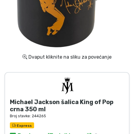
Dostava i plaćanje
TV serija proizvodi
Film proizvodi
Crtani proizvodi
Dvaput kliknite na sliku za povećanje
Anime proizvodi
Gamer proizvodi
Michael Jackson šalica King of Pop
Sportski proizvodi
crna 350 ml
Broj stavke:
244265
Glazbeni proizvodi
Express