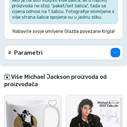
Ako je na slici vidljivo više šalica, ali u nazivu
šalica od 350 ml unijet će ritam u tvoj dan. Osjeti
proizvoda ne stoji "paket/set šalica", tada se
vibru kralja popa i vladaj svojim jutrom!
cijena odnosi na 1 šalicu. Fotografije snimljene s
više strana šalice spojene su u jednu sliku.
Nabavite svoje omiljene Glazba povezane Krigla!
Parametri
Više Michael Jackson proizvoda od
proizvođača