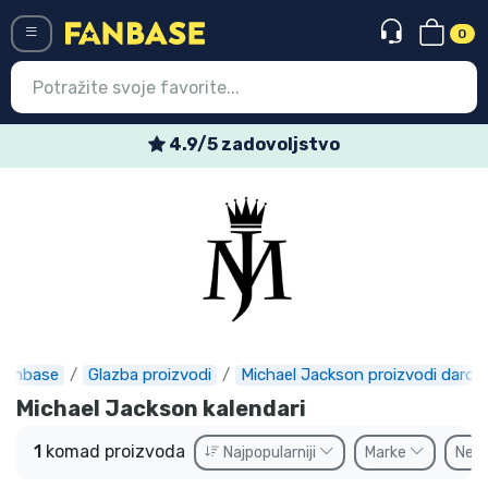
0
Menü
4.9/5 zadovoljstvo
Ulazak
Registracija
Najnovije proizvodi
Akcija
Ekspresna dostava
Fanbase
Glazba proizvodi
Michael Jackson proizvodi darovi
Prednarudžbe
Michael Jackson kalendari
Outlet proizvodi
1
komad proizvoda
Najpopularniji
Marke
Ne