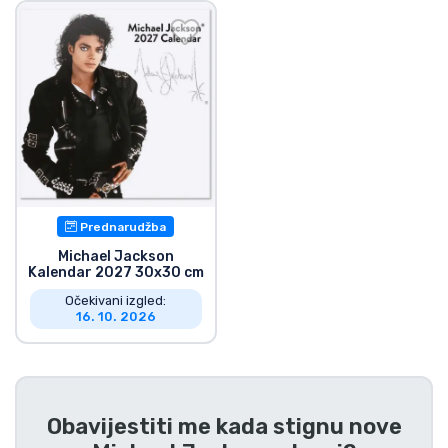
Dostava i plaćanje
TV serija proizvodi
Film proizvodi
Crtani proizvodi
Prednarudžba
Anime proizvodi
Michael Jackson
Kalendar 2027 30x30 cm
Gamer proizvodi
Očekivani izgled:
16. 10. 2026
Sportski proizvodi
Glazbeni proizvodi
Obavijestiti me kada stignu nove