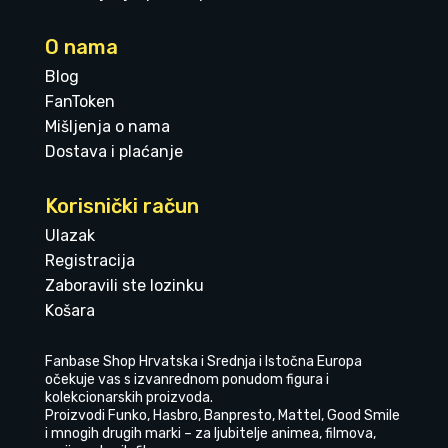
O nama
Blog
FanToken
Mišljenja o nama
Dostava i plaćanje
Korisnički račun
Ulazak
Registracija
Zaboravili ste lozinku
Košara
Fanbase Shop Hrvatska i Srednja i Istočna Europa
očekuje vas s izvanrednom ponudom figura i
kolekcionarskih proizvoda.
Proizvodi Funko, Hasbro, Banpresto, Mattel, Good Smile
i mnogih drugih marki – za ljubitelje animea, filmova,