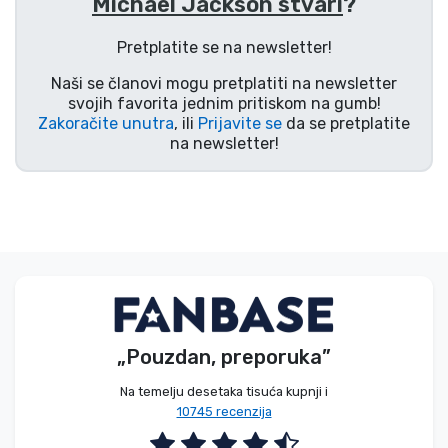
Michael Jackson stvari
?
Vrste proizvoda
Pretplatite se na newsletter!
Marke
Naši se članovi mogu pretplatiti na newsletter
svojih favorita jednim pritiskom na gumb!
Zakoračite unutra
, ili
Prijavite se
da se pretplatite
na newsletter!
„Pouzdan, preporuka”
Na temelju desetaka tisuća kupnji i
10745 recenzija