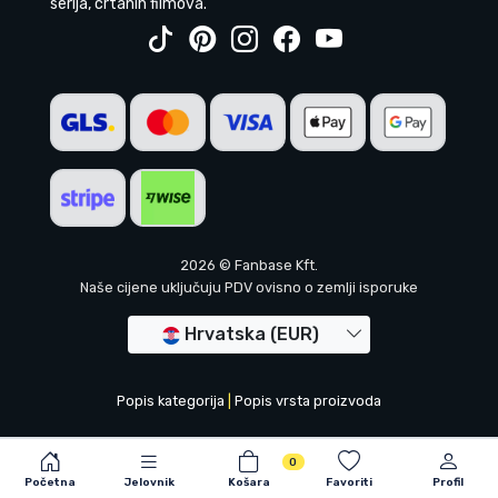
serija, crtanih filmova.
2026 © Fanbase Kft.
Naše cijene uključuju PDV ovisno o zemlji isporuke
Hrvatska (EUR)
Popis kategorija
|
Popis vrsta proizvoda
0
Početna
Jelovnik
Košara
Favoriti
Profil