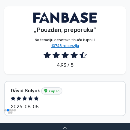
Vrste proizvoda
Marke
„Pouzdan, preporuka”
Na temelju desetaka tisuća kupnji i
10748 recenzija
4.93 / 5
Dávid Sulyok
Kupac
2026. 08. 08.