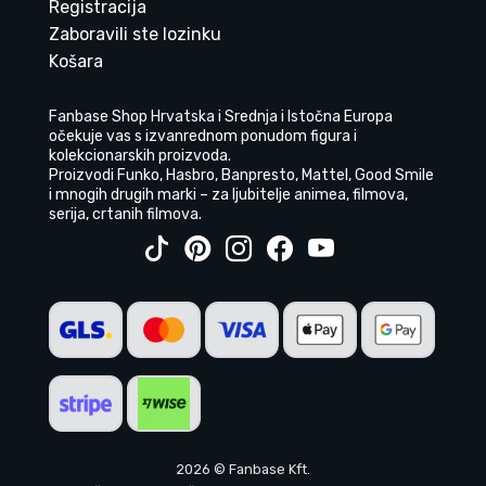
Registracija
Zaboravili ste lozinku
Košara
Fanbase Shop Hrvatska i Srednja i Istočna Europa
očekuje vas s izvanrednom ponudom figura i
kolekcionarskih proizvoda.
Proizvodi Funko, Hasbro, Banpresto, Mattel, Good Smile
i mnogih drugih marki – za ljubitelje animea, filmova,
serija, crtanih filmova.
2026 © Fanbase Kft.