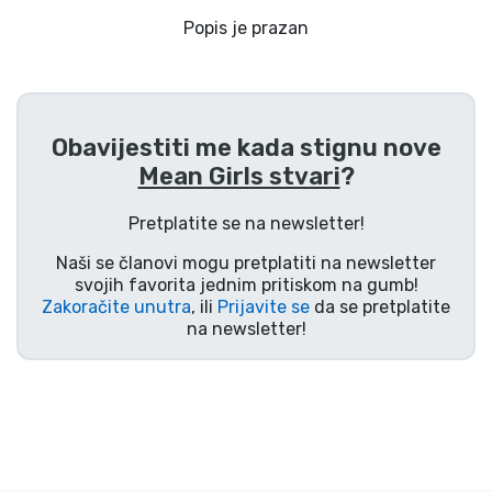
Dostava i plaćanje
Popis je prazan
TV serija proizvodi
Film proizvodi
Obavijestiti me kada stignu nove
Mean Girls stvari
?
Crtani proizvodi
Pretplatite se na newsletter!
Anime proizvodi
Naši se članovi mogu pretplatiti na newsletter
svojih favorita jednim pritiskom na gumb!
Zakoračite unutra
, ili
Prijavite se
da se pretplatite
Gamer proizvodi
na newsletter!
Sportski proizvodi
Glazbeni proizvodi