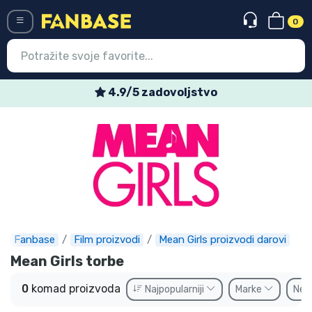
0
Menü
4.9/5 zadovoljstvo
Ulazak
Registracija
Najnovije proizvodi
Akcija
Ekspresna dostava
Fanbase
Film proizvodi
Mean Girls proizvodi darovi
Prednarudžbe
Mean Girls torbe
Outlet proizvodi
0
komad proizvoda
Najpopularniji
Marke
Ne