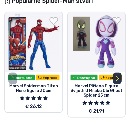
Popularne Spider-Man stvari
Dostupno
Express
Dostupno
Express
Marvel Spiderman Titan
Marvel Plišana Figura
Hero figura 30cm
Svijetli U Mraku Oči Ghost
Spider 25 cm
€ 26.12
€ 21.91