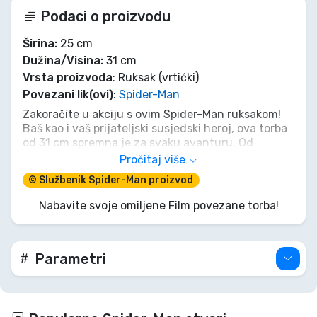
Podaci o proizvodu
Širina:
25 cm
Dužina/Visina:
31 cm
Vrsta proizvoda
: Ruksak (vrtićki)
Povezani lik(ovi)
:
Spider-Man
Zakoračite u akciju s ovim Spider-Man ruksakom!
Baš kao i vaš prijateljski susjedski heroj, ova torba
od 31 cm spremna je za svaku avanturu. Od
školskih knjiga do punjenja mreže, držat će vaše
Pročitaj više
potrepštine dok se suočavate s danom s velikom
© Službenik Spider-Man proizvod
moći i velikom odgovornošću. Budite heroj svoje
priče – nabavite svoju sada!
Nabavite svoje omiljene Film povezane torba!
Parametri