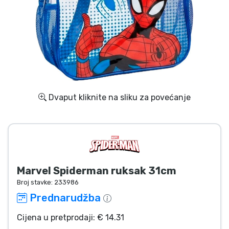
Dostava i plaćanje
TV serija proizvodi
Film proizvodi
Crtani proizvodi
Dvaput kliknite na sliku za povećanje
Anime proizvodi
Gamer proizvodi
Marvel Spiderman ruksak 31cm
Sportski proizvodi
Broj stavke:
233986
Prednarudžba
Glazbeni proizvodi
Cijena u pretprodaji: € 14.31