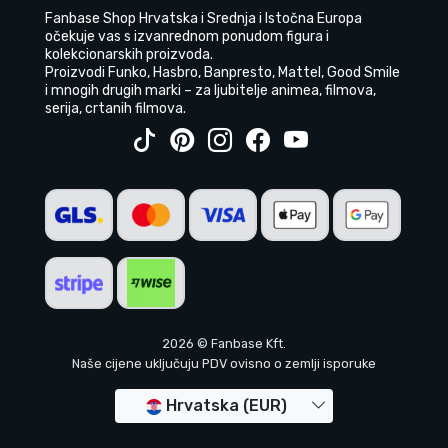
Fanbase Shop Hrvatska i Srednja i Istočna Europa
očekuje vas s izvanrednom ponudom figura i
kolekcionarskih proizvoda.
Proizvodi Funko, Hasbro, Banpresto, Mattel, Good Smile
i mnogih drugih marki – za ljubitelje animea, filmova,
serija, crtanih filmova.
2026 © Fanbase Kft.
Naše cijene uključuju PDV ovisno o zemlji isporuke
Hrvatska (EUR)