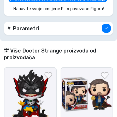
njih kući. Obavezno za svakog pravog Marvel
Nabavite svoje omiljene Film povezane Figura!
kolekcionara koji plovi beskrajnim mogućnostima!
Parametri
Više Doctor Strange proizvoda od
proizvođača