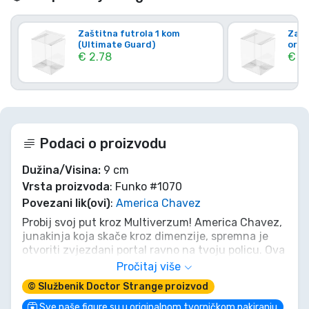
Zaštitna futrola 1 kom
Zašt
(Ultimate Guard)
orig
€ 2.78
€ 4.
Podaci o proizvodu
Dužina/Visina:
9 cm
Vrsta proizvoda
: Funko #1070
Povezani lik(ovi)
:
America Chavez
Probij svoj put kroz Multiverzum! America Chavez,
junakinja koja skače kroz dimenzije, spremna je
otvoriti zvjezdani portal ravno na tvoju policu. Ova
ekskluzivna Funko POP! figura hvata njezinu
Pročitaj više
jedinstvenu snagu i nesalomljivi duh iz filma
© Službenik Doctor Strange proizvod
Doktor Strange u Multiverzumu Ludila. Nemoj
samo sanjati o drugim stvarnostima, donesi djelić
Sve naše figure su u originalnom tvorničkom pakiranju