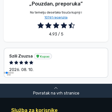
„Pouzdan, preporuka”
Na temelju desetaka tisuća kupnji i
10761 recenzija
4.93 / 5
Szili Zsuzsa
Kupac
2026. 08. 10.
Povratak na vrh stranice
Služba za korisnike