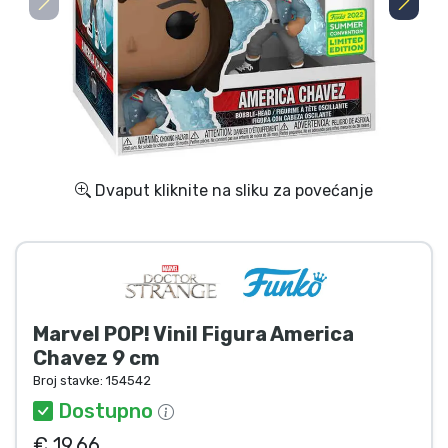
Dostava i plaćanje
TV serija proizvodi
Film proizvodi
Crtani proizvodi
Dvaput kliknite na sliku za povećanje
Anime proizvodi
Gamer proizvodi
Marvel POP! Vinil Figura America
Sportski proizvodi
Chavez 9 cm
Broj stavke:
154542
Glazbeni proizvodi
Dostupno
€ 19.66