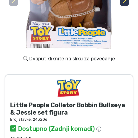
Dostava i plaćanje
TV serija proizvodi
Film proizvodi
Crtani proizvodi
Dvaput kliknite na sliku za povećanje
Anime proizvodi
Gamer proizvodi
Little People Colletor Bobbin Bullseye
Sportski proizvodi
& Jessie set figura
Broj stavke:
243206
Glazbeni proizvodi
Dostupno (Zadnji komadi)