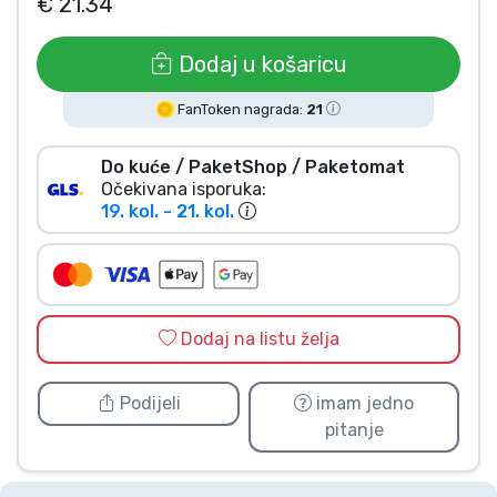
€ 21.34
Vrste proizvoda
Dodaj u košaricu
Marke
FanToken nagrada:
21
Do kuće / PaketShop / Paketomat
Očekivana isporuka:
19. kol. - 21. kol.
Dodaj na listu želja
Podijeli
imam jedno
pitanje