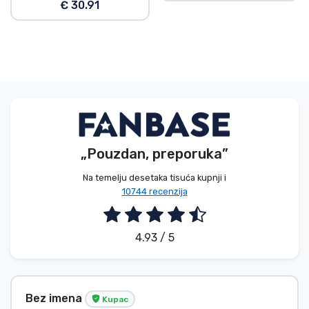
€ 30.91
„Pouzdan, preporuka”
Na temelju desetaka tisuća kupnji i
10744 recenzija
4.93 / 5
Bez imena
Kupac