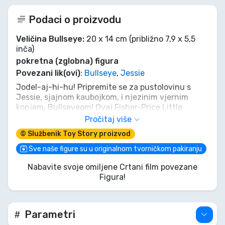
Podaci o proizvodu
Veličina Bullseye:
20 x 14 cm (približno 7,9 x 5,5
inča)
pokretna (zglobna) figura
Povezani lik(ovi)
:
Bullseye
,
Jessie
Jodel-aj-hi-hu! Pripremite se za pustolovinu s
Jessie, sjajnom kaubojkom, i njezinim vjernim
konjem, Bullseyeom! Ovaj Fisher-Price Little
People Collector paket donosi Divlji zapad ravno u
Pročitaj više
ruke vašeg mališana. Uskočite u sedlo za beskrajnu
© Službenik Toy Story proizvod
maštovitu igru – bilo da se radi o jahanju u zalazak
sunca ili spašavanju dana, ovo dvoje su uvijek
Sve naše figure su u originalnom tvorničkom pakiranju
spremni za zabavu!
Nabavite svoje omiljene Crtani film povezane
Figura!
Parametri