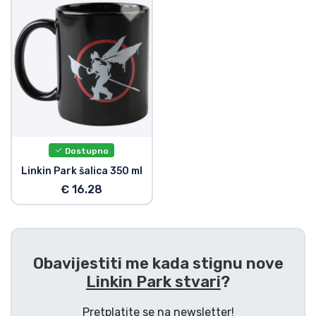
Dostava i plaćanje
TV serija proizvodi
Film proizvodi
Crtani proizvodi
Dostupno
Anime proizvodi
Linkin Park šalica 350 ml
€ 16.28
Gamer proizvodi
Sportski proizvodi
Obavijestiti me kada stignu nove
Linkin Park stvari
?
Glazbeni proizvodi
Pretplatite se na newsletter!