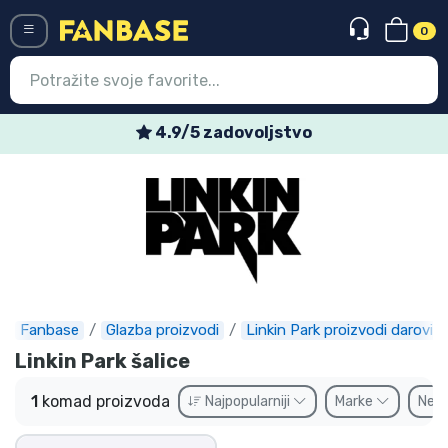
0
Menü
4.9/5 zadovoljstvo
Ulazak
Registracija
Najnovije proizvodi
Akcija
Ekspresna dostava
Fanbase
Glazba proizvodi
Linkin Park proizvodi darovi
Linkin Park šalice
Prednarudžbe
1
komad proizvoda
Najpopularniji
Marke
Ne
Outlet proizvodi