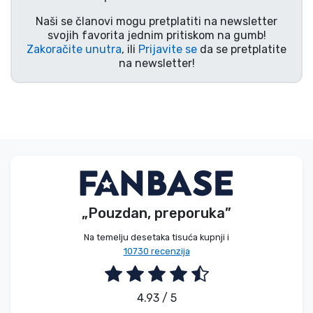
Vrste proizvoda
Naši se članovi mogu pretplatiti na newsletter
svojih favorita jednim pritiskom na gumb!
Zakoračite unutra
, ili
Prijavite se
da se pretplatite
Marke
na newsletter!
„Pouzdan, preporuka”
Na temelju desetaka tisuća kupnji i
10730 recenzija
4.93 / 5