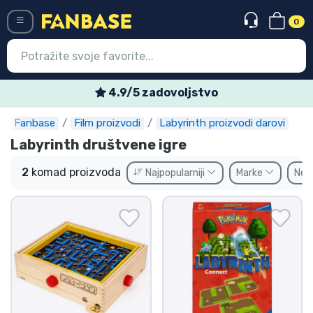
0
Menü
4.9/5 zadovoljstvo
Fanbase
Film proizvodi
Labyrinth proizvodi darovi
Ulazak
Registracija
Labyrinth društvene igre
Najnovije proizvodi
2
komad proizvoda
Najpopularniji
Marke
Ne
Akcija
Ekspresna dostava
Prednarudžbe
Outlet proizvodi