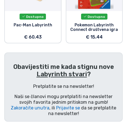
Dostava i plaćanje
Dostupno
Dostupno
TV serija proizvodi
Pac-Man Labyrinth
Pokemon Labyrinth
Connect društvena igra
Film proizvodi
€ 60.43
€ 15.44
Crtani proizvodi
Obavijestiti me kada stignu nove
Anime proizvodi
Labyrinth stvari
?
Gamer proizvodi
Pretplatite se na newsletter!
Naši se članovi mogu pretplatiti na newsletter
Sportski proizvodi
svojih favorita jednim pritiskom na gumb!
Zakoračite unutra
, ili
Prijavite se
da se pretplatite
na newsletter!
Glazbeni proizvodi