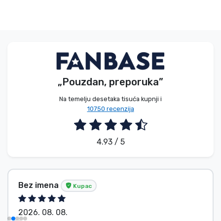
Vrste proizvoda
Marke
„Pouzdan, preporuka”
Na temelju desetaka tisuća kupnji i
10750 recenzija
4.93 / 5
Bez imena
Kupac
2026. 08. 08.