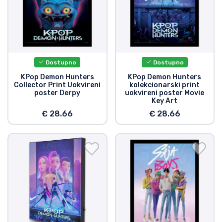
Vrste proizvoda
Marke
Dostupno
Dostupno
KPop Demon Hunters
KPop Demon Hunters
Collector Print Uokvireni
kolekcionarski print
poster Derpy
uokvireni poster Movie
Key Art
€ 28.66
€ 28.66