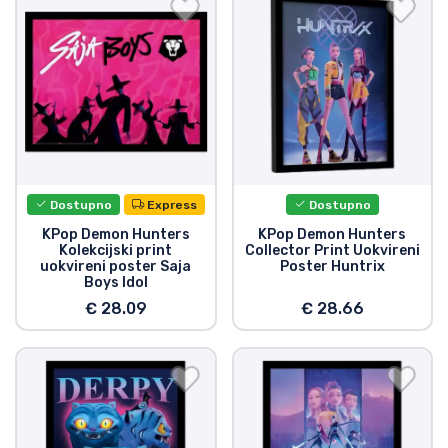
Dostava i plaćanje
TV serija proizvodi
Film proizvodi
Crtani proizvodi
Dostupno
Express
Dostupno
Anime proizvodi
KPop Demon Hunters
KPop Demon Hunters
Kolekcijski print
Collector Print Uokvireni
uokvireni poster Saja
Poster Huntrix
Boys Idol
Gamer proizvodi
€ 28.09
€ 28.66
Sportski proizvodi
Glazbeni proizvodi