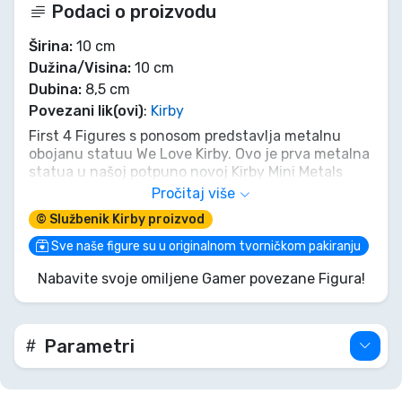
Podaci o proizvodu
Širina:
10 cm
Dužina/Visina:
10 cm
Dubina:
8,5 cm
Povezani lik(ovi)
:
Kirby
First 4 Figures s ponosom predstavlja metalnu
obojanu statuu We Love Kirby. Ovo je prva metalna
statua u našoj potpuno novoj Kirby Mini Metals
liniji.
Pročitaj više
© Službenik Kirby proizvod
Kirby - We Love Kirby
Sve naše figure su u originalnom tvorničkom pakiranju
Statua je inspirirana znakom "We Heart Kirby" koji
Nabavite svoje omiljene Gamer povezane Figura!
se pojavljuje iz zemlje na kraju igre. Statua "We
Love Kirby" predivno je replicirana s originalnim
izgledom. Riječi "We Heart Kirby" prikazane su u
zlatnoj boji, a srce je svijetlo metalik ružičaste
Parametri
boje. Sjajna završna obrada u Kirbiyevoj šarenici s
gradijentom čini ga animiranijim. Njegovo tijelo i
stopala imaju mat završnu obradu zbog čega