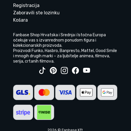
Registracija
Zaboravili ste lozinku
Košara
Fanbase Shop Hrvatska i Srednja i Istočna Europa
očekuje vas s izvanrednom ponudom figura i
kolekcionarskih proizvoda.
Proizvodi Funko, Hasbro, Banpresto, Mattel, Good Smile
i mnogih drugih marki – za ljubitelje animea, filmova,
serija, crtanih filmova.
2026 © Fanbase Kft.