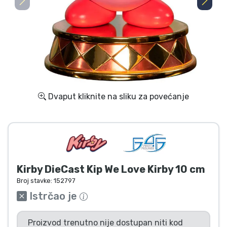
Dostava i plaćanje
TV serija proizvodi
Film proizvodi
Crtani proizvodi
Dvaput kliknite na sliku za povećanje
Anime proizvodi
Gamer proizvodi
Kirby DieCast Kip We Love Kirby 10 cm
Sportski proizvodi
Broj stavke:
152797
Istrčao je
Glazbeni proizvodi
Proizvod trenutno nije dostupan niti kod