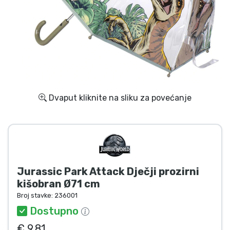
Dostava i plaćanje
TV serija proizvodi
Film proizvodi
Crtani proizvodi
Dvaput kliknite na sliku za povećanje
Anime proizvodi
Gamer proizvodi
Jurassic Park Attack Dječji prozirni
Sportski proizvodi
kišobran Ø71 cm
Broj stavke:
236001
Glazbeni proizvodi
Dostupno
€ 9.81