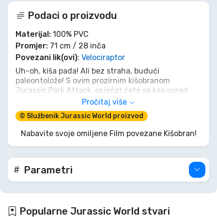
Podaci o proizvodu
Materijal:
100% PVC
Promjer:
71 cm / 28 inča
Povezani lik(ovi)
:
Velociraptor
Uh-oh, kiša pada! Ali bez straha, budući
paleontolože! S ovim prozirnim kišobranom
Jurassic Park Attack, osjećat ćete se kao usred
uzbudljive jurnjave dinosaura, samo što ste
Pročitaj više
sigurni i suhi. Raptori mogu urlati, ali vi ćete ostati
© Službenik Jurassic World proizvod
zaštićeni od pretpovijesnog pljuska. Ne dopustite
da vam malo kiše odgodi pustolovinu – zgrabite
Nabavite svoje omiljene Film povezane Kišobran!
svoj kišobran i suočite se s vremenom kao pravi
dino-stručnjak!
Parametri
Popularne Jurassic World stvari