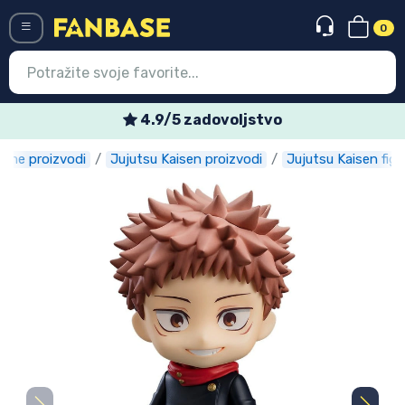
0
Menü
4.9/5 zadovoljstvo
ime proizvodi
Jujutsu Kaisen proizvodi
Jujutsu Kaisen figu
Ulazak
Registracija
Najnovije proizvodi
Akcija
Ekspresna dostava
Prednarudžbe
Outlet proizvodi