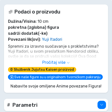
Podaci o proizvodu
Dužina/Visina:
10 cm
pokretna (zglobna) figura
sadrži dodatak(-ke)
Povezani lik(ovi)
:
Yuji Itadori
Spremni za izravno suočavanje s prokletstvima?
Yuji Itadori, u svom preslatkom Nendoroid obliku,
ovdje je da se pridruži vašoj kolekciji! Ova Good
Smile Company figura bilježi njegov nezaustavljiv
Pročitaj više
duh i zarazan osmijeh. Donesite kući Sukuninu
© Službenik Jujutsu Kaisen proizvod
posudu i neka njegova energija napuni vašu
izložbu. Ne propustite ovu priliku da svom svijetu
Sve naše figure su u originalnom tvorničkom pakiranju
dodate dašak Jujutsu Kaisen čarolije!
Nabavite svoje omiljene Anime povezane Figura!
Parametri