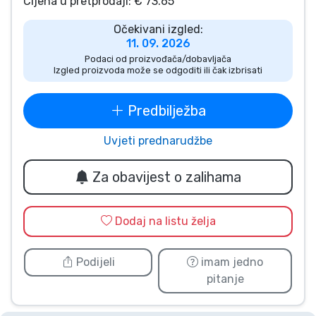
Cijena u pretprodaji: € 73.65
Vrste proizvoda
Očekivani izgled:
11. 09. 2026
Marke
Podaci od proizvođača/dobavljača
Izgled proizvoda može se odgoditi ili čak izbrisati
Predbilježba
Uvjeti prednarudžbe
Za obavijest o zalihama
Dodaj na listu želja
Podijeli
imam jedno
pitanje