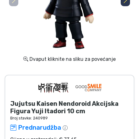
Dostava i plaćanje
TV serija proizvodi
Film proizvodi
Crtani proizvodi
Dvaput kliknite na sliku za povećanje
Anime proizvodi
Gamer proizvodi
Jujutsu Kaisen Nendoroid Akcijska
Sportski proizvodi
Figura Yuji Itadori 10 cm
Broj stavke:
240989
Glazbeni proizvodi
Prednarudžba