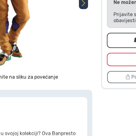
Ne možemo
Prijavite 
obavijest
Po
nite na sliku za povećanje
 u svojoj kolekciji? Ova Banpresto