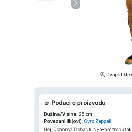
TV serija proizvodi
Film proizvodi
Crtani proizvodi
Anime proizvodi
Dvaput klik
Gamer proizvodi
Sportski proizvodi
Podaci o proizvodu
Glazbeni proizvodi
Dužina/Visina:
25 cm
Povezani lik(ovi)
:
Gyro Zeppeli
Hej, Johnny! Trebaš li 'Nyo-ho' trenutak
Vrste proizvoda