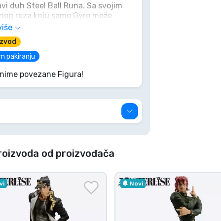
ravi duh Steel Ball Runa. Sa svojim
atnog reza koju samo Gyro može
t će legendarni Spin u tvoj svijet.
više
o promašena čelična kugla!
izvod
m pakiranju
Anime povezane Figura!
roizvoda od proizvođača
vi
Novi