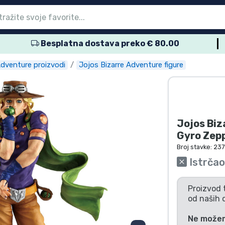
Besplatna dostava preko € 80.00
glavni izbornik
glavni izbornik
glavni izbornik
glavni izbornik
glavni izbornik
glavni izbornik
glavni izbornik
glavni izbornik
glavni izbornik
proizvodi
proizvodi
roizvodi
roizvodi
roizvodi
 proizvodi
 proizvodi
voda
Adventure proizvodi
Jojos Bizarre Adventure figure
Jojos Biz
Gyro Zepp
Broj stavke:
23
Istrčao
Proizvod 
od naših 
Ne možemo