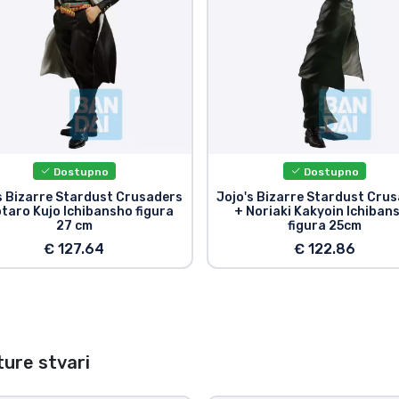
Dostupno
Dostupno
s Bizarre Stardust Crusaders
Jojo's Bizarre Stardust Cru
otaro Kujo Ichibansho figura
+ Noriaki Kakyoin Ichiban
27 cm
figura 25cm
€ 127.64
€ 122.86
ure stvari