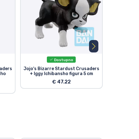
Dostupno
saders
Jojo's Bizarre Stardust Crusaders
Jojo's Bizar
sho
+ Iggy Ichibansho figura 5 cm
+ Dio Bran
€ 47.22