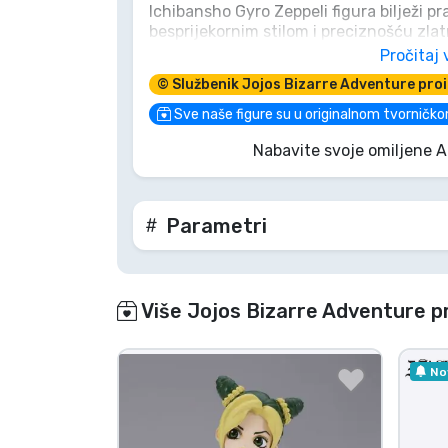
Ichibansho Gyro Zeppeli figura bilježi p
besprijekornim stilom i preciznošću zl
Marke
pružiti, ovo remek-djelo od 25 cm donije
Pročitaj 
Ne dopusti da ti ova prilika izmakne ka
© Službenik Jojos Bizarre Adventure pro
Sve naše figure su u originalnom tvorničko
Nabavite svoje omiljene 
Parametri
Više Jojos Bizarre Adventure p
No