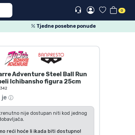
0
Tjedne posebne ponude
arre Adventure Steel Ball Run
eli Ichibansho figura 25cm
7342
 je
trenutno nije dostupan niti kod jednog
dobavljača.
 reći hoće li ikada biti dostupno!