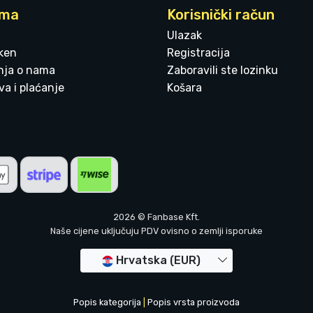
ama
Korisnički račun
Ulazak
ken
Registracija
enja o nama
Zaboravili ste lozinku
a i plaćanje
Košara
2026 © Fanbase Kft.
Naše cijene uključuju PDV ovisno o zemlji isporuke
Hrvatska (EUR)
Popis kategorija
|
Popis vrsta proizvoda