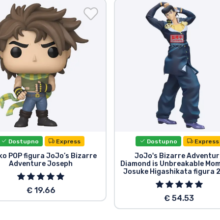
Dostupno
Express
Dostupno
Express
o POP figura JoJo’s Bizarre
JoJo's Bizarre Adventur
Adventure Joseph
Diamond is Unbreakable Mom
Josuke Higashikata figura 
€ 19.66
€ 54.53