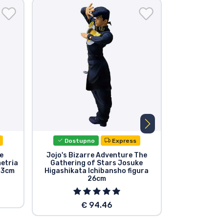
Dostupno
Express
Dost
e
Jojo's Bizarre Adventure The
JoJo´s Biza
etria
Gathering of Stars Josuke
Golden 
23cm
Higashikata Ichibansho figura
26cm
€ 94.46