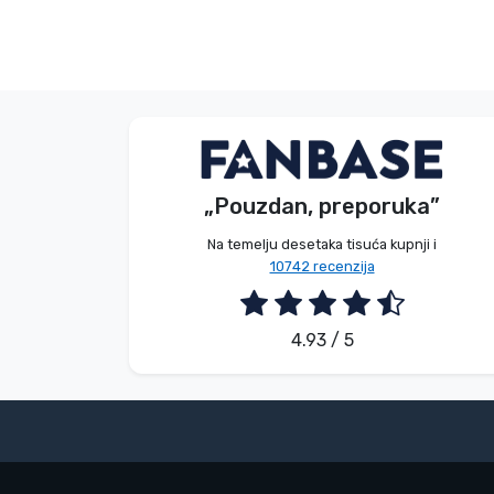
Bez imena
Kupac
„Pouzdan, preporuka”
2026. 08. 07.
Na temelju desetaka tisuća kupnji i
10742 recenzija
4.93 / 5