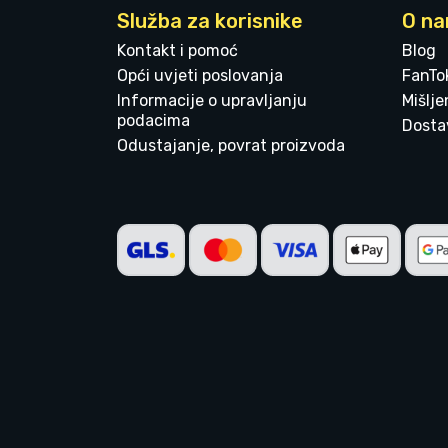
Služba za korisnike
O n
Kontakt i pomoć
Blog
Opći uvjeti poslovanja
FanTo
Informacije o upravljanju
Mišlj
podacima
Dostav
Odustajanje, povrat proizvoda