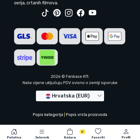
serija, crtanih filmova.
2026 © Fanbase Kft.
Naše cijene uključuju PDV ovisno o zemlji isporuke
Hrvatska (EUR)
Popis kategorija
|
Popis vrsta proizvoda
0
Početna
Jelovnik
Košara
Favoriti
Profil