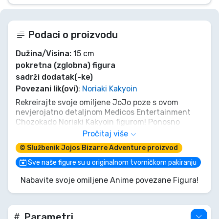
Podaci o proizvodu
Dužina/Visina:
15 cm
pokretna (zglobna) figura
sadrži dodatak(-ke)
Povezani lik(ovi)
:
Noriaki Kakyoin
Rekreirajte svoje omiljene JoJo poze s ovom
nevjerojatno detaljnom Medicos Entertainment
Chozokado Noriaki Kakyoin figurom! Ponosno
izložite lojalnog korisnika Hierophant Greena,
Pročitaj više
spremnog da oslobodi Emerald Splash na bilo kojeg
© Službenik Jojos Bizarre Adventure proizvod
neprijatelja. Svaka nijansa Kakyoinovog
prepoznatljivog stila je uhvaćena, od njegove
Sve naše figure su u originalnom tvorničkom pakiranju
ikonične kose do njegovog odlučnog pogleda. Ne
Nabavite svoje omiljene Anime povezane Figura!
propustite ovu priliku da dodate pravog korisnika
Standa svojoj kolekciji. Ovo je obavezno za svakog
JoJo obožavatelja!
Parametri