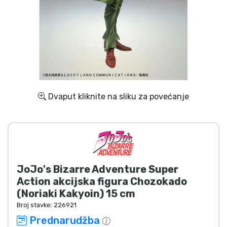
Dostava i plaćanje
TV serija proizvodi
Film proizvodi
Crtani proizvodi
Dvaput kliknite na sliku za povećanje
Anime proizvodi
Gamer proizvodi
JoJo's Bizarre Adventure Super
Sportski proizvodi
Action akcijska figura Chozokado
(Noriaki Kakyoin) 15 cm
Glazbeni proizvodi
Broj stavke:
226921
Prednarudžba