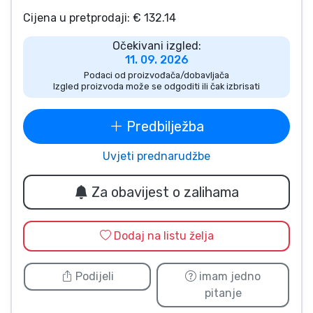
Vrste proizvoda
Cijena u pretprodaji: € 132.14
Očekivani izgled:
Marke
11. 09. 2026
Podaci od proizvođača/dobavljača
Izgled proizvoda može se odgoditi ili čak izbrisati
Predbilježba
Uvjeti prednarudžbe
Za obavijest o zalihama
Dodaj na listu želja
Podijeli
imam jedno
pitanje