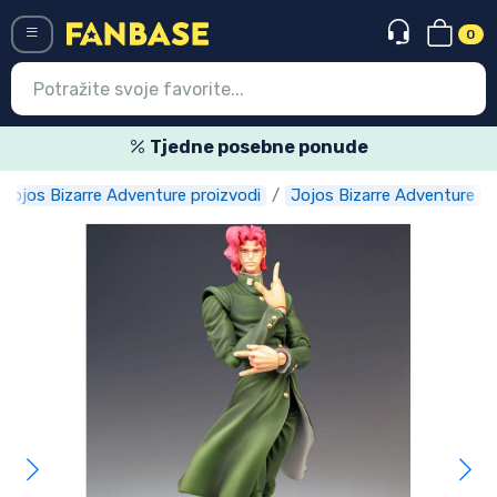
0
Menü
Tjedne posebne ponude
Jojos Bizarre Adventure proizvodi
Jojos Bizarre Adventure fi
Ulazak
Registracija
Najnovije proizvodi
Akcija
Ekspresna dostava
Prednarudžbe
Outlet proizvodi