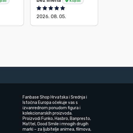
Bez imena
Bez ime
pac
Kupac
2026. 08. 05.
2026. 08.
Fanbase Shop Hrvatska i Srednja i
Istočna Europa očekuje vas s
izvanrednom ponudom figura i
kolekcionarskih proizvoda.
Proizvodi Funko, Hasbro, Banpresto,
Mattel, Good Smile i mnogih drugih
marki – za ljubitelje animea, filmova,