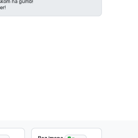
tiskom na gumb!
er!