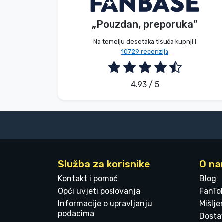
V. Éva
Kupac
„Pouzdan, preporuka”
Marke
2026. 08. 06.
Na temelju desetaka tisuća kupnji i
10729 recenzija
4.93 / 5
Služba za korisnike
O n
Kontakt i pomoć
Blog
Opći uvjeti poslovanja
FanTo
Informacije o upravljanju
Mišlj
podacima
Dostav