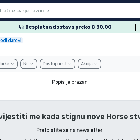
Besplatna dostava preko € 80.00
glavni izbornik
glavni izbornik
glavni izbornik
glavni izbornik
glavni izbornik
glavni izbornik
glavni izbornik
glavni izbornik
glavni izbornik
proizvodi
proizvodi
roizvodi
roizvodi
roizvodi
 proizvodi
 proizvodi
voda
odi darovi
Marke
Ne
Dostupnost
Akcija
Popis je prazan
ijestiti me kada stignu nove
Horse st
Pretplatite se na newsletter!