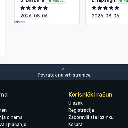
S. Barbara
E. Hipságh
Kupac
Ku
2026. 08. 06.
2026. 08. 06.
Povratak na vrh stranice
ama
Korisnički račun
Ulazak
ken
Registracija
enja o nama
Zaboravili ste lozinku
a i plaćanje
Košara