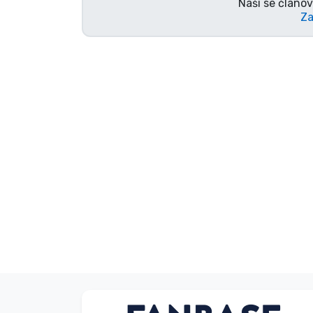
Naši se članov
Za
TV serija proizvodi
Film proizvodi
Crtani proizvodi
Anime proizvodi
Gamer proizvodi
Sportski proizvodi
Glazbeni proizvodi
Vrste proizvoda