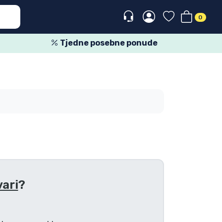
0
Tjedne posebne ponude
vari
?