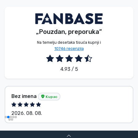
Vrste proizvoda
Marke
„Pouzdan, preporuka”
Na temelju desetaka tisuća kupnji i
10746 recenzija
4.93 / 5
Bez imena
Kupac
2026. 08. 08.