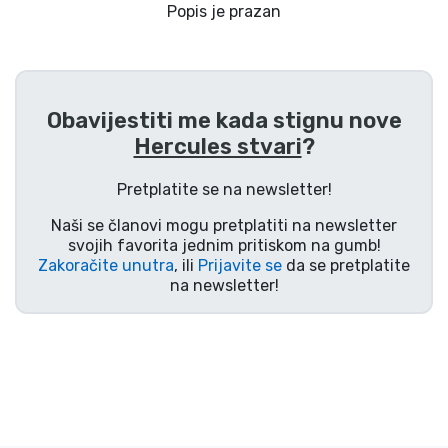
Dostava i plaćanje
Popis je prazan
TV serija proizvodi
Obavijestiti me kada stignu nove
Film proizvodi
Hercules stvari
?
Crtani proizvodi
Pretplatite se na newsletter!
Naši se članovi mogu pretplatiti na newsletter
Anime proizvodi
svojih favorita jednim pritiskom na gumb!
Zakoračite unutra
, ili
Prijavite se
da se pretplatite
na newsletter!
Gamer proizvodi
Sportski proizvodi
Glazbeni proizvodi