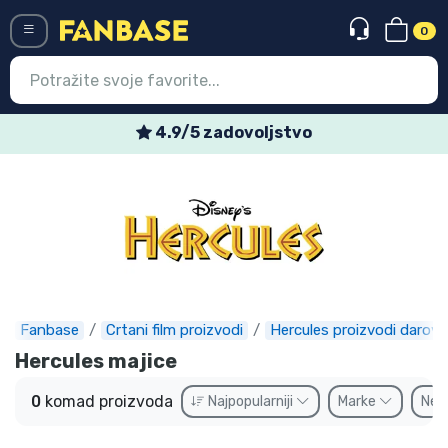
0
Menü
4.9/5 zadovoljstvo
Ulazak
Registracija
Najnovije proizvodi
Akcija
Ekspresna dostava
Fanbase
Crtani film proizvodi
Hercules proizvodi darovi
Hercules majice
Prednarudžbe
0
komad proizvoda
Najpopularniji
Marke
Ne
Outlet proizvodi