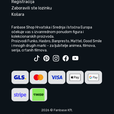
Registracija
Zaboravili ste lozinku
Košara
Fanbase Shop Hrvatska i Srednja i Istočna Europa
očekuje vas s izvanrednom ponudom figura i
kolekcionarskih proizvoda.
Proizvodi Funko, Hasbro, Banpresto, Mattel, Good Smile
i mnogih drugih marki – za ljubitelje animea, filmova,
serija, crtanih filmova.
2026 © Fanbase Kft.