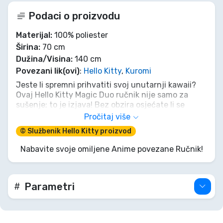
Podaci o proizvodu
Materijal:
100% poliester
Širina:
70 cm
Dužina/Visina:
140 cm
Povezani lik(ovi)
:
Hello Kitty
,
Kuromi
Jeste li spremni prihvatiti svoj unutarnji kawaii?
Ovaj Hello Kitty Magic Duo ručnik nije samo za
sušenje; to je izjava! Bez obzira osjećate li se
slatko poput Hello Kitty ili pomalo nestašno poput
Pročitaj više
Kuromi, ovaj ručnik dimenzija 70x140 cm pokriva
© Službenik Hello Kitty proizvod
vas. To je neophodna dvostruka osobnost za
svakog obožavatelja Sanrio. Nemojte biti
Nabavite svoje omiljene Anime povezane Ručnik!
sramežljivi, uzmite svoj i dodajte malo slatkoće u
svoj svakodnevni život.
Parametri