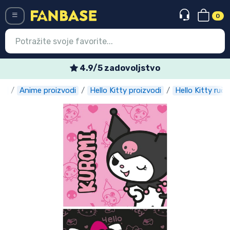
0
Menü
4.9/5 zadovoljstvo
se
Anime proizvodi
Hello Kitty proizvodi
Hello Kitty ručn
Ulazak
Registracija
Najnovije proizvodi
Akcija
Ekspresna dostava
Prednarudžbe
Outlet proizvodi