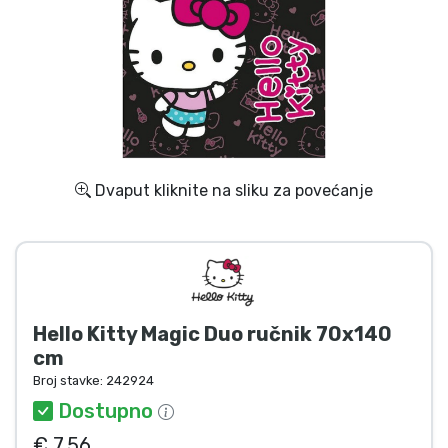
Dostava i plaćanje
TV serija proizvodi
Film proizvodi
Crtani proizvodi
Dvaput kliknite na sliku za povećanje
Anime proizvodi
Gamer proizvodi
Hello Kitty Magic Duo ručnik 70x140
Sportski proizvodi
cm
Broj stavke:
242924
Glazbeni proizvodi
Dostupno
€ 7.56