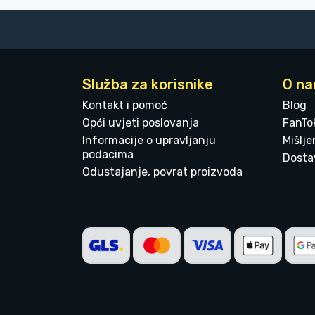
Služba za korisnike
O n
Kontakt i pomoć
Blog
Opći uvjeti poslovanja
FanTo
Informacije o upravljanju
Mišlj
podacima
Dostav
Odustajanje, povrat proizvoda