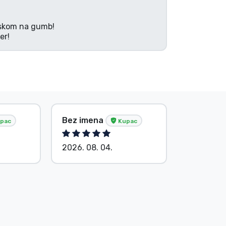
tiskom na gumb!
er!
i još 1071
Bez imena
pac
Kupac
2026. 08. 04.