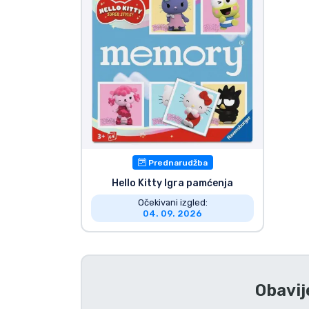
TV serija proizvodi
Film proizvodi
Crtani proizvodi
Anime proizvodi
Prednarudžba
Gamer proizvodi
Hello Kitty Igra pamćenja
Očekivani izgled:
04. 09. 2026
Sportski proizvodi
Glazbeni proizvodi
Obavij
Vrste proizvoda