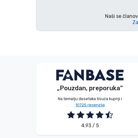
Marke
Naši se članov
Za
Bez imena
Bez imena
Kupac
Kupac
„Pouzdan, preporuka”
2026. 08. 04.
2026. 08. 04.
Na temelju desetaka tisuća kupnji i
10725 recenzija
4.93 / 5