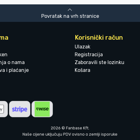
Povratak na vrh stranice
ama
Korisnički račun
Ulazak
ken
Registracija
enja o nama
Zaboravili ste lozinku
a i plaćanje
Košara
2026 © Fanbase Kft.
Naše cijene uključuju PDV ovisno o zemlji isporuke