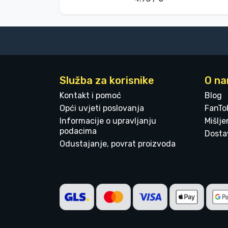
Služba za korisnike
O n
Kontakt i pomoć
Blog
Opći uvjeti poslovanja
FanTo
Informacije o upravljanju
Mišlj
podacima
Dostav
Odustajanje, povrat proizvoda