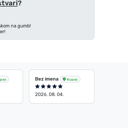
stvari
?
tiskom na gumb!
er!
i još 1071
Bez imena
pac
Kupac
2026. 08. 04.