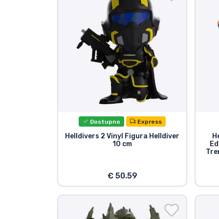
TV serija proizvodi
Film proizvodi
Crtani proizvodi
Anime proizvodi
Dostupno
Express
Gamer proizvodi
Helldivers 2 Vinyl Figura Helldiver
H
10 cm
Ed
Tre
Sportski proizvodi
€ 50.59
Glazbeni proizvodi
Vrste proizvoda