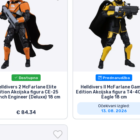
Dostupno
Prednarudžba
elldivers 2 McFarlane Elite
Helldivers II McFarlane Ga
ition Akcijska figura CE-25
Edition Akcijska figura T4-4
nch Engineer (Deluxe) 18 cm
Eagle 18 cm
Očekivani izgled:
13. 08. 2026
€ 84.34