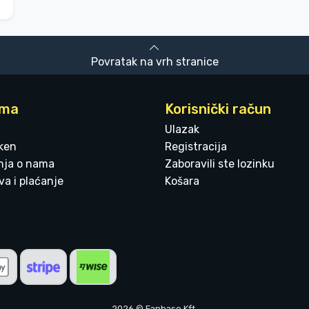
Povratak na vrh stranice
ama
Korisnički račun
Ulazak
ken
Registracija
enja o nama
Zaboravili ste lozinku
a i plaćanje
Košara
2026 © Fanbase Kft.