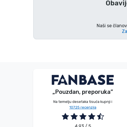
Obavij
Naši se članov
Za
Bez imena
Bez imena
Kupac
Kupac
„Pouzdan, preporuka”
2026. 08. 04.
2026. 08. 04.
Na temelju desetaka tisuća kupnji i
10725 recenzija
4.93 / 5