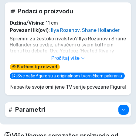
Podaci o proizvodu
Dužina/Visina:
11 cm
Povezani lik(ovi)
:
Ilya Rozanov
,
Shane Hollander
Spremni za žestoko rivalstvo? Ilya Rozanov i Shane
Hollander su ovdje, uhvaćeni u svom kultnom
trenutku debate! Ova Youtooz 'Heated Rivalry
Vinyl figura What He Said 11 cm' ovjekovječuje
Pročitaj više
njihovu dinamiku u preslatkom vinilu. Bez obzira
© Službenik proizvod
jeste li tim Ilya ili tim Shane, ovo dvoje pripada na
vašu policu, spremni za poticanje beskrajnih
Sve naše figure su u originalnom tvorničkom pakiranju
razgovora. Ne samo čitajte o njihovom rivalstvu,
Nabavite svoje omiljene TV serije povezane Figura!
posjedujte ga!
Parametri
Više Vegyes sorozatos proizvoda od