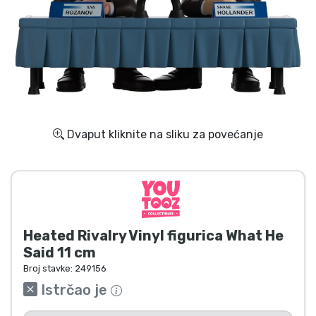
Dostava i plaćanje
TV serija proizvodi
Film proizvodi
Crtani proizvodi
Dvaput kliknite na sliku za povećanje
Anime proizvodi
Gamer proizvodi
Heated Rivalry Vinyl figurica What He
Sportski proizvodi
Said 11 cm
Broj stavke:
249156
Glazbeni proizvodi
Istrčao je