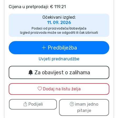
Vrste proizvoda
Cijena u pretprodaji: € 119.21
Očekivani izgled:
Marke
11. 09. 2026
Podaci od proizvođača/dobavljača
Izgled proizvoda može se odgoditi ili čak izbrisati
Predbilježba
Uvjeti prednarudžbe
Za obavijest o zalihama
Dodaj na listu želja
Podijeli
imam jedno
pitanje