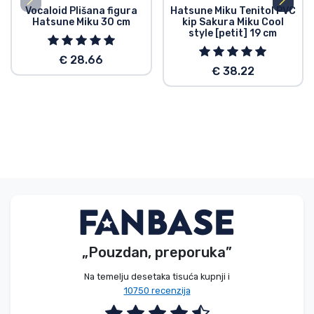
Vocaloid Plišana figura
Hatsune Miku Tenitol PVC
Hatsune Miku 30 cm
kip Sakura Miku Cool
style [petit] 19 cm
€ 28.66
€ 38.22
„Pouzdan, preporuka”
Na temelju desetaka tisuća kupnji i
10750 recenzija