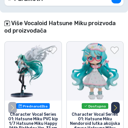
- Štap zvučnika
- Ostali opcionalni dijelovi za različite poze.
Više Vocaloid Hatsune Miku proizvoda
od proizvođača
Prednarudžba
Dostupno
Character Vocal Series
Character Vocal Series
01: Hatsune Miku PVC kip
01: Hatsune Miku
1/7 Hatsune Miku Happy
Nendoroid lutka akcijska