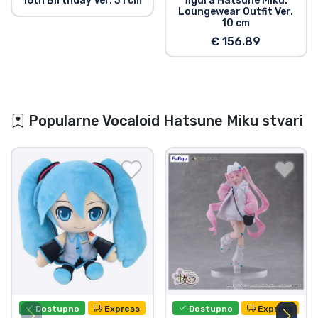
16th Birthday Ver. 31 cm
figura Hatsune Miku:
Loungewear Outfit Ver.
10 cm
€ 156.89
Popularne Vocaloid Hatsune Miku stvari
Dostupno
Express
Dostupno
Express