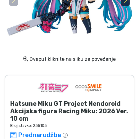
Dostava i plaćanje
TV serija proizvodi
Film proizvodi
Crtani proizvodi
Dvaput kliknite na sliku za povećanje
Anime proizvodi
Gamer proizvodi
Hatsune Miku GT Project Nendoroid
Sportski proizvodi
Akcijska figura Racing Miku: 2026 Ver.
10 cm
Glazbeni proizvodi
Broj stavke:
235105
Prednarudžba