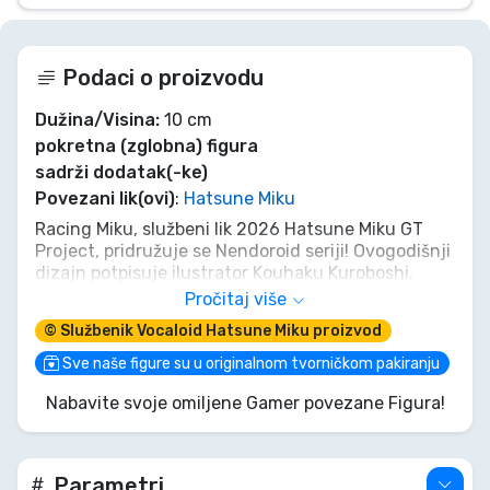
Podaci o proizvodu
Dužina/Visina:
10 cm
pokretna (zglobna) figura
sadrži dodatak(-ke)
Povezani lik(ovi)
:
Hatsune Miku
Racing Miku, službeni lik 2026 Hatsune Miku GT
Project, pridružuje se Nendoroid seriji! Ovogodišnji
dizajn potpisuje ilustrator Kouhaku Kuroboshi.
Pročitaj više
Izrazi lica:
© Službenik Vocaloid Hatsune Miku proizvod
- Nasmiješeno lice
Sve naše figure su u originalnom tvorničkom pakiranju
- Lice s isplaženim jezikom
Nabavite svoje omiljene Gamer povezane Figura!
Dodatni dijelovi:
- Nendoroid auto
Parametri