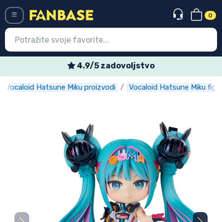
0
Menü
Tjedne posebne ponude
Vocaloid Hatsune Miku proizvodi
Vocaloid Hatsune Miku figu
Ulazak
Registracija
Najnovije proizvodi
Akcija
Ekspresna dostava
Prednarudžbe
Outlet proizvodi