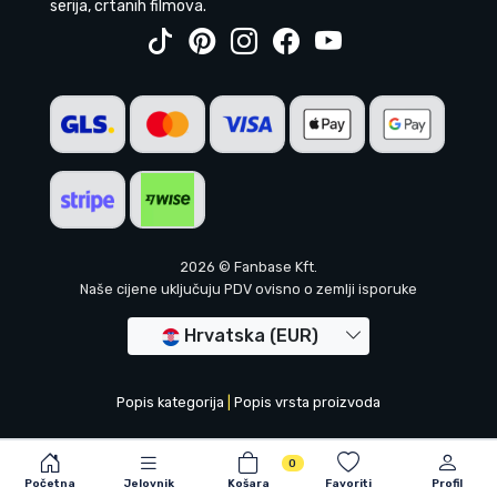
serija, crtanih filmova.
2026 © Fanbase Kft.
Naše cijene uključuju PDV ovisno o zemlji isporuke
Hrvatska (EUR)
Popis kategorija
|
Popis vrsta proizvoda
0
Početna
Jelovnik
Košara
Favoriti
Profil