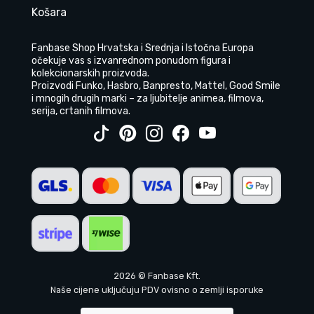
Košara
Fanbase Shop Hrvatska i Srednja i Istočna Europa
očekuje vas s izvanrednom ponudom figura i
kolekcionarskih proizvoda.
Proizvodi Funko, Hasbro, Banpresto, Mattel, Good Smile
i mnogih drugih marki – za ljubitelje animea, filmova,
serija, crtanih filmova.
2026 © Fanbase Kft.
Naše cijene uključuju PDV ovisno o zemlji isporuke