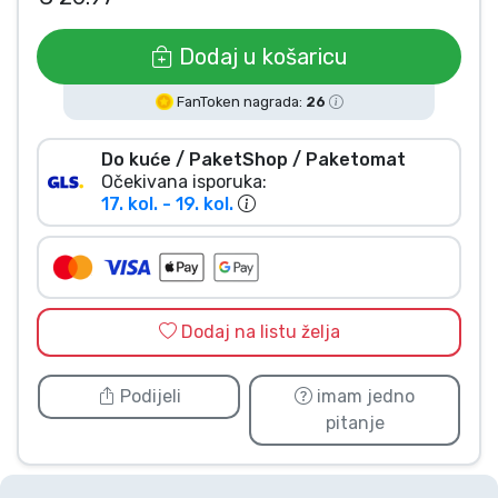
Vrste proizvoda
Dodaj u košaricu
Marke
FanToken nagrada:
26
Do kuće / PaketShop / Paketomat
Očekivana isporuka:
17. kol. - 19. kol.
Dodaj na listu želja
Podijeli
imam jedno
pitanje