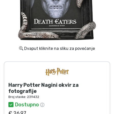
Dostava i plaćanje
TV serija proizvodi
Film proizvodi
Crtani proizvodi
Dvaput kliknite na sliku za povećanje
Anime proizvodi
Gamer proizvodi
Harry Potter Nagini okvir za
Sportski proizvodi
fotografije
Broj stavke:
239432
Glazbeni proizvodi
Dostupno
€ 26.97