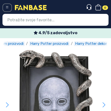
0
Menü
4.9/5 zadovoljstvo
Film proizvodi
Harry Potter proizvodi
Harry Potter dekorac
Ulazak
Registracija
Najnovije proizvodi
Akcija
Ekspresna dostava
Prednarudžbe
Outlet proizvodi