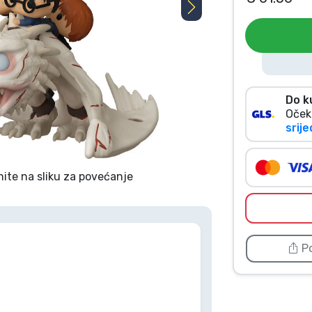
Do k
Oček
srije
nite na sliku za povećanje
Po