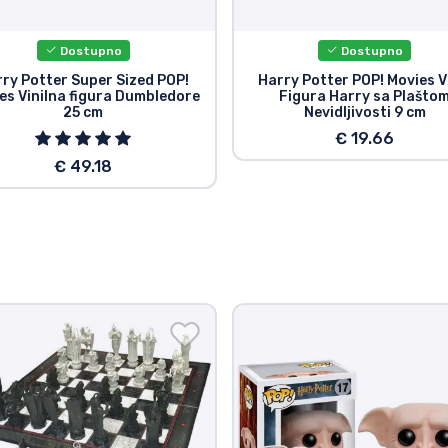
Dostupno
Dostupno
ry Potter Super Sized POP!
Harry Potter POP! Movies V
es Vinilna figura Dumbledore
Figura Harry sa Plašto
25 cm
Nevidljivosti 9 cm
€ 19.66
€ 49.18