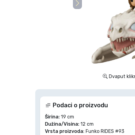
TV serija proizvodi
Film proizvodi
Crtani proizvodi
Anime proizvodi
Dvaput klik
Gamer proizvodi
Sportski proizvodi
Podaci o proizvodu
Glazbeni proizvodi
Širina:
19 cm
Dužina/Visina:
12 cm
Vrsta proizvoda
: Funko RIDES #93
Vrste proizvoda