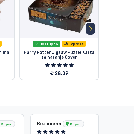
Dostupno
Express
Dost
nilna
Harry Potter Jigsaw Puzzle Karta
Harry Pott
za haranje Cover
Figura H
€ 28.09
Bez imena
Bez ime
Kupac
Kupac