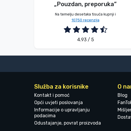
„Pouzdan, preporuka”
2026. 08. 09.
Na temelju desetaka tisuća kupnji i
10750 recenzija
4.93 / 5
Služba za korisnike
O n
Kontakt i pomoć
Blog
Opći uvjeti poslovanja
FanTo
Informacije o upravljanju
Mišlj
podacima
Dostav
Odustajanje, povrat proizvoda