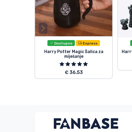
Dostupno
Express
Harry Potter Magic Šalica za
Harr
miješanje
€ 36.53
Bez imena
Kupac