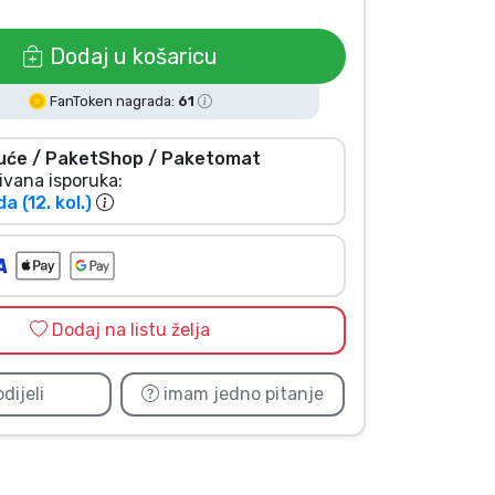
Dodaj u košaricu
FanToken nagrada:
61
uće / PaketShop / Paketomat
ivana isporuka:
da (12. kol.)
Dodaj na listu želja
dijeli
imam jedno pitanje