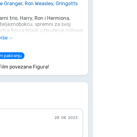
e Granger
,
Ron Weasley
,
Gringotts
ni trio, Harry, Ron i Hermiona,
željeznobokcu, spremni za svoj
ilna figura bilježi uzbuđenje njihove
im dijelom za svakog pravog
više
ture svojoj kolekciji, prije nego što
atvori!
m pakiranju
Film povezane Figura!
28. 08. 2023