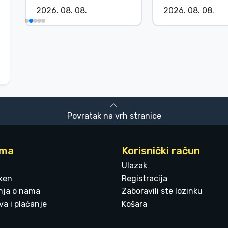
2026. 08. 08.
2026. 08. 08.
Povratak na vrh stranice
ama
Korisnički račun
Ulazak
ken
Registracija
enja o nama
Zaboravili ste lozinku
a i plaćanje
Košara