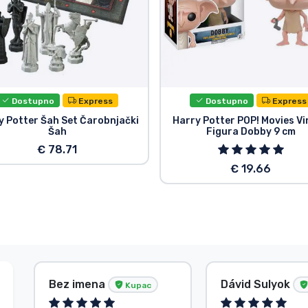
Dostupno
Express
Dostupno
Express
y Potter Šah Set Čarobnjački
Harry Potter POP! Movies Vi
Šah
Figura Dobby 9 cm
€ 78.71
€ 19.66
Bez imena
Dávid Sulyok
Kupac