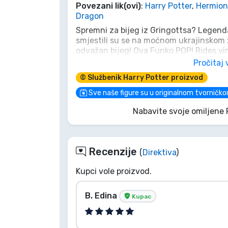
Povezani lik(ovi)
:
Harry Potter
,
Hermion
Dragon
Marke
Spremni za bijeg iz Gringottsa? Legendar
smjestili su se na moćnom ukrajinskom 
odvažan bijeg! Ova Funko POP! Rides vin
nemoguće pljačke, čineći je neizostavn
Pročitaj 
Potterheada. Dodajte dašak magije i avan
© Službenik Harry Potter proizvod
određeni ravnatelj goblina odluči da je z
Sve naše figure su u originalnom tvorničko
Nabavite svoje omiljene 
Recenzije
(
Direktiva
)
Kupci vole proizvod.
B. Edina
Kupac