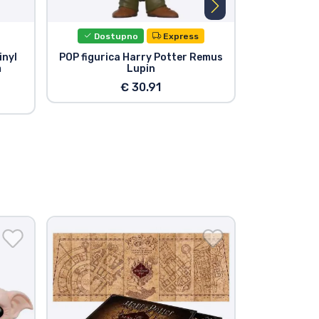
Dostupno
Express
inyl
POP figurica Harry Potter Remus
Harry Potte
m
Lupin
figura Alb
€ 30.91