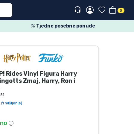
0
Tjedne posebne ponude
! Rides Vinyl Figura Harry
ingotts Zmaj, Harry, Ron i
e
81
(1 mišljenje)
pno