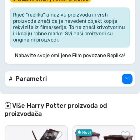
nove čarolije. Ovaj set replika iz Noble Collection
poziva vas da odaberete svoju odanost i
zapovijedate magijom koja je oblikovala svjetove.
Riječ "replika" u nazivu proizvoda ili vrsti
Koju ćete stranu odabrati?
proizvoda znači da je navedeni objekt kopija
rekvizita iz filma/serije. To ne znači krivotvorinu
ili kopiju robne marke. Svi naši proizvodi su
originalni proizvodi.
Nabavite svoje omiljene Film povezane Replika!
Parametri
Više Harry Potter proizvoda od
proizvođača
Novi