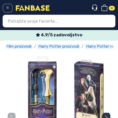
0
Menü
4.9/5 zadovoljstvo
Film proizvodi
Harry Potter proizvodi
Harry Potter repli
Ulazak
Registracija
Najnovije proizvodi
Akcija
Ekspresna dostava
Prednarudžbe
Outlet proizvodi