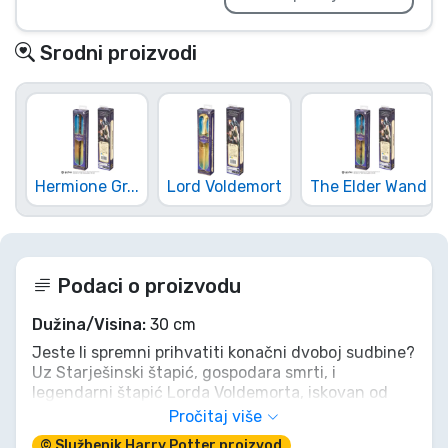
Srodni proizvodi
Hermione Gr...
Lord Voldemort
The Elder Wand
Podaci o proizvodu
Dužina/Visina:
30 cm
Jeste li spremni prihvatiti konačni dvoboj sudbine?
Uz Starješinski štapić, gospodara smrti, i
legendarni štapić Lorda Voldemorta, iskovan od
tise i perja feniksa, držite ravnotežu moći u svojim
Pročitaj više
rukama. Ponovno stvorite epske bitke ili osmislite
© Službenik Harry Potter proizvod