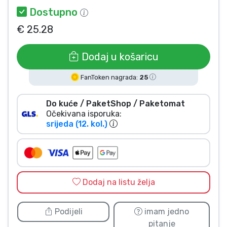
Dostupno
Vrste proizvoda
€ 25.28
Marke
Dodaj u košaricu
FanToken nagrada:
25
Do kuće / PaketShop / Paketomat
Očekivana isporuka:
srijeda (12. kol.)
Dodaj na listu želja
Podijeli
imam jedno
pitanje