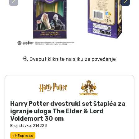
Dostava i plaćanje
TV serija proizvodi
Film proizvodi
Crtani proizvodi
Dvaput kliknite na sliku za povećanje
Anime proizvodi
Gamer proizvodi
Harry Potter dvostruki set štapića za
Sportski proizvodi
igranje uloga The Elder & Lord
Voldemort 30 cm
Glazbeni proizvodi
Broj stavke:
214228
Express