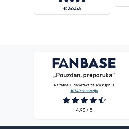
€ 36.53
Bez imena
Kupac
„Pouzdan, preporuka”
2026. 08. 09.
Na temelju desetaka tisuća kupnji i
10749 recenzija
4.93 / 5