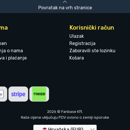
Povratak na vrh stranice
ama
Korisnički račun
Ulazak
ken
Registracija
enja o nama
Zaboravili ste lozinku
a i plaćanje
Košara
2026 © Fanbase Kft.
Naše cijene uključuju PDV ovisno o zemlji isporuke
Hrvatska (EUR)