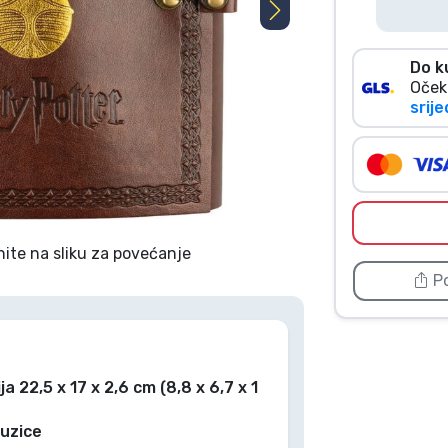
Do k
Oček
srije
nite na sliku za povećanje
Po
 22,5 x 17 x 2,6 cm (8,8 x 6,7 x 1
 uzice