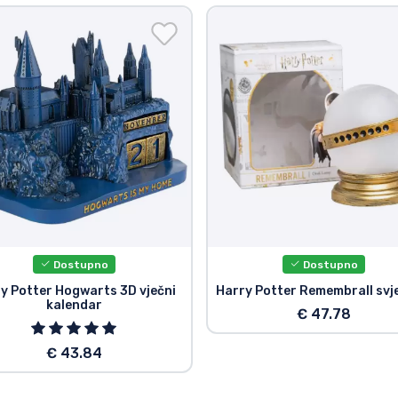
Dostupno
Dostupno
y Potter Hogwarts 3D vječni
Harry Potter Remembrall svje
kalendar
€ 47.78
€ 43.84