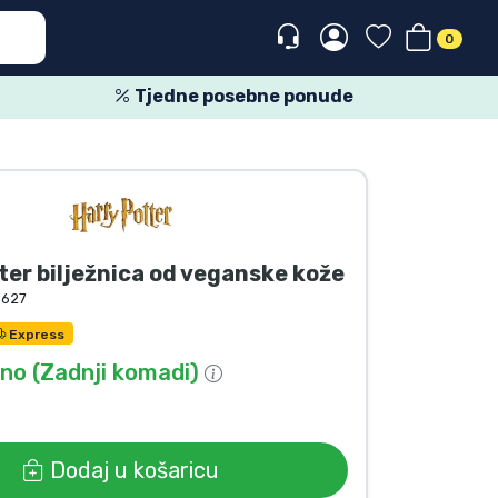
0
Tjedne posebne ponude
ter bilježnica od veganske kože
9627
Express
o (Zadnji komadi)
Dodaj u košaricu