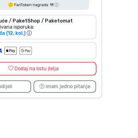
FanToken nagrada:
11
uće / PaketShop / Paketomat
ivana isporuka:
da (12. kol.)
Dodaj na listu želja
dijeli
imam jedno pitanje