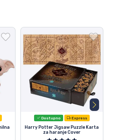
Dostupno
Express
Dost
nilna
Harry Potter Jigsaw Puzzle Karta
Funko POP!
za haranje Cover
Harry Pot
Harry,