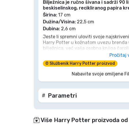
Bilježnica je ručno šivana i sadrži 90 
beskiselinskog, recikliranog papira k
Marke
Širina:
17 cm
Dužina/Visina:
22,5 cm
Dubina:
2,6 cm
Jeste li spremni uloviti svoje najskriven
Harry Potter u kožnatom uvezu brenda G
bilježnica, već vaša osobna knjiga čaroli
i vintage metalnu kopču, vaše će tajne o
Pročitaj 
Alohomora. Bilo da zapisujete recepte za
© Službenik Harry Potter proizvod
poteze za Metloboj, ovaj magični dnevn
stol. Ulovite ga prije nego što odleti!
Nabavite svoje omiljene Fi
Parametri
Više Harry Potter proizvoda od