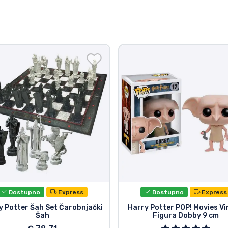
Dostupno
Express
Dostupno
Express
y Potter Šah Set Čarobnjački
Harry Potter POP! Movies Vi
Šah
Figura Dobby 9 cm