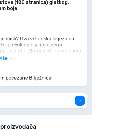
listova (180 stranica) glatkog,
rem boje
ije misli? Ova vrhunska bilježnica
rupo Erik nije samo obična
ja. Uz zlatni Zlatni zvrk na koricama
stati sigurne čak i od čarolije
više
 napitke ili planirate taktičke
ik donosi Hogwarts ravno na vaš
lm povezane Bilježnica!
 proizvođača