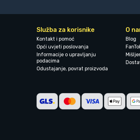
Služba za korisnike
O n
Kontakt i pomoć
Blog
Opći uvjeti poslovanja
FanTo
Informacije o upravljanju
Mišlj
podacima
Dostav
Odustajanje, povrat proizvoda