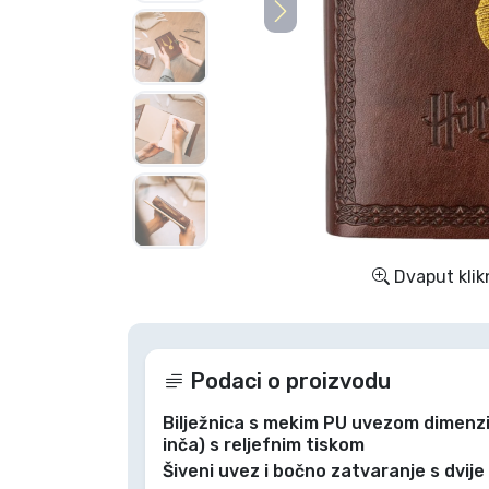
TV serija proizvodi
Film proizvodi
Crtani proizvodi
Anime proizvodi
Dvaput klik
Gamer proizvodi
Sportski proizvodi
Podaci o proizvodu
Glazbeni proizvodi
Bilježnica s mekim PU uvezom dimenzija
inča) s reljefnim tiskom
Šiveni uvez i bočno zatvaranje s dvije
Vrste proizvoda