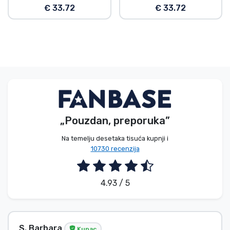
€ 33.72
€ 33.72
„Pouzdan, preporuka”
Na temelju desetaka tisuća kupnji i
10730 recenzija
4.93 / 5
S. Barbara
Kupac