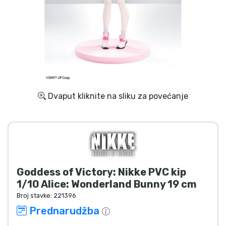
Dostava i plaćanje
TV serija proizvodi
Film proizvodi
Crtani proizvodi
Dvaput kliknite na sliku za povećanje
Anime proizvodi
Gamer proizvodi
Goddess of Victory: Nikke PVC kip
Sportski proizvodi
1/10 Alice: Wonderland Bunny 19 cm
Broj stavke:
221396
Glazbeni proizvodi
Prednarudžba