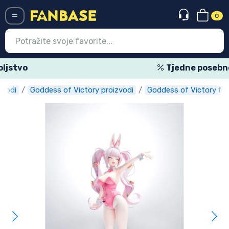
0
Menü
Tjedne posebne ponude
zvodi
Goddess of Victory proizvodi
Goddess of Victory fig
Ulazak
Registracija
Najnovije proizvodi
Akcija
Ekspresna dostava
Prednarudžbe
Outlet proizvodi