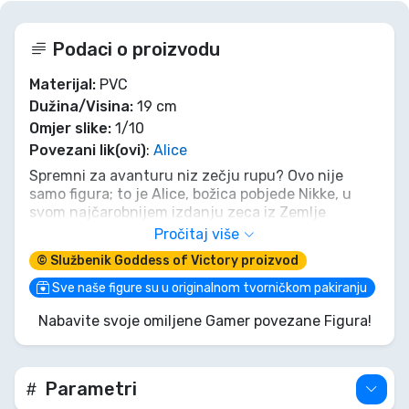
Podaci o proizvodu
Materijal:
PVC
Dužina/Visina:
19 cm
Omjer slike:
1/10
Povezani lik(ovi)
:
Alice
Spremni za avanturu niz zečju rupu? Ovo nije
samo figura; to je Alice, božica pobjede Nikke, u
svom najčarobnijem izdanju zeca iz Zemlje
čudesa, koju je oživio Hobby Sakura! Njezin blistav
Pročitaj više
osmijeh i razigrana poza izravno su iz igre, spremni
© Službenik Goddess of Victory proizvod
osvojiti vašu policu i srce. Ne dopustite da vam ova
limitirana čarolija pobjegne!
Sve naše figure su u originalnom tvorničkom pakiranju
Nabavite svoje omiljene Gamer povezane Figura!
Parametri