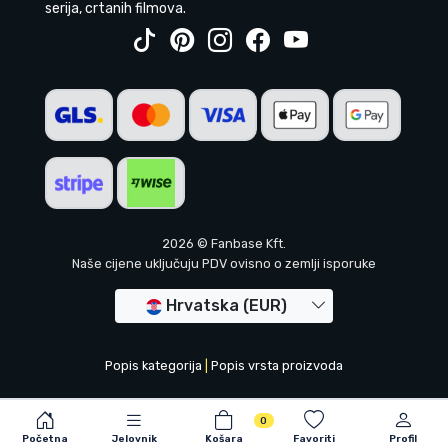
serija, crtanih filmova.
2026 © Fanbase Kft.
Naše cijene uključuju PDV ovisno o zemlji isporuke
Hrvatska (EUR)
Popis kategorija
|
Popis vrsta proizvoda
0
Početna
Jelovnik
Košara
Favoriti
Profil