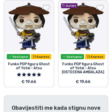
Dostava i plaćanje
Outlet
TV serija proizvodi
Film proizvodi
Crtani proizvodi
Dostupno
Express
Dostupno
Express
Anime proizvodi
Funko POP figura Ghost
Funko POP figura Ghost
of Yotei - Atsu
of Yotei - Atsu
[OŠTEĆENA AMBALAŽA]
Gamer proizvodi
€ 19.66
€ 19.66
Sportski proizvodi
Glazbeni proizvodi
Obavijestiti me kada stignu nove