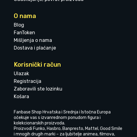
O nama
Blog
FanToken
Mišljenja o nama
Dostava i plaćanje
Korisnički račun
Ulazak
Registracija
Zaboravili ste lozinku
Košara
Fanbase Shop Hrvatska i Srednja i Istočna Europa
očekuje vas s izvanrednom ponudom figura i
kolekcionarskih proizvoda.
Proizvodi Funko, Hasbro, Banpresto, Mattel, Good Smile
i mnogih drugih marki – za ljubitelje animea, filmova,