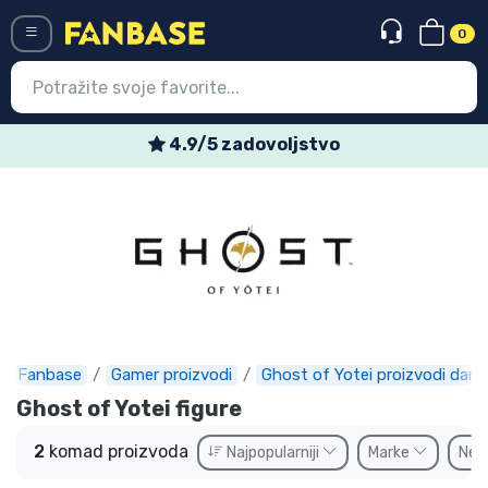
0
Menü
4.9/5 zadovoljstvo
Ulazak
Registracija
Najnovije proizvodi
Akcija
Ekspresna dostava
Fanbase
Gamer proizvodi
Ghost of Yotei proizvodi darov
Prednarudžbe
Ghost of Yotei figure
Outlet proizvodi
2
komad proizvoda
Najpopularniji
Marke
Ne