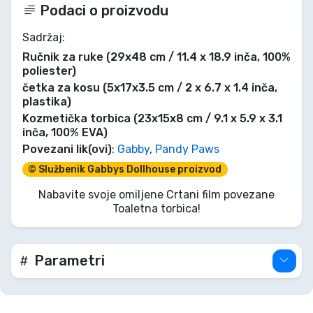
Podaci o proizvodu
Sadržaj:
Ručnik za ruke (29x48 cm / 11.4 x 18.9 inča, 100%
poliester)
četka za kosu (5x17x3.5 cm / 2 x 6.7 x 1.4 inča,
plastika)
Kozmetička torbica (23x15x8 cm / 9.1 x 5.9 x 3.1
inča, 100% EVA)
Povezani lik(ovi)
:
Gabby
,
Pandy Paws
© Službenik Gabbys Dollhouse proizvod
Nabavite svoje omiljene Crtani film povezane
Toaletna torbica!
Parametri