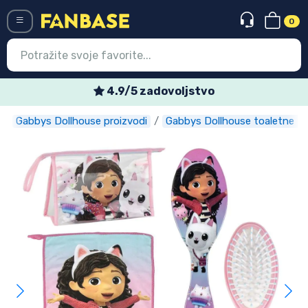
0
Menü
4.9/5 zadovoljstvo
Tj
Gabbys Dollhouse proizvodi
Gabbys Dollhouse toaletne to
Ulazak
Registracija
Najnovije proizvodi
Akcija
Ekspresna dostava
Prednarudžbe
Outlet proizvodi