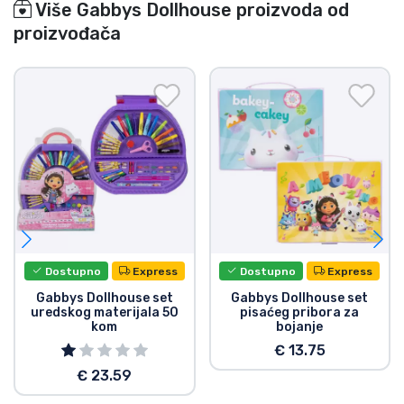
Više Gabbys Dollhouse proizvoda od
proizvođača
Dostupno
Express
Dostupno
Express
Gabbys Dollhouse set
Gabbys Dollhouse set
uredskog materijala 50
pisaćeg pribora za
kom
bojanje
€ 13.75
€ 23.59