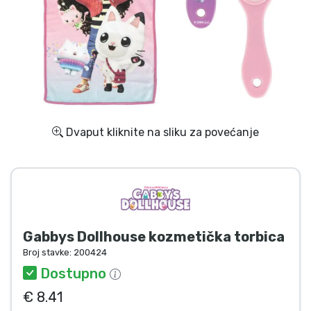
Dostava i plaćanje
TV serija proizvodi
Film proizvodi
Crtani proizvodi
Dvaput kliknite na sliku za povećanje
Anime proizvodi
Gamer proizvodi
Gabbys Dollhouse kozmetička torbica
Sportski proizvodi
Broj stavke:
200424
Dostupno
Glazbeni proizvodi
€ 8.41