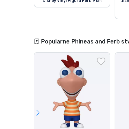
Disney Vinyl Figura Ferb 9 cm
Disn
Popularne Phineas and Ferb stv