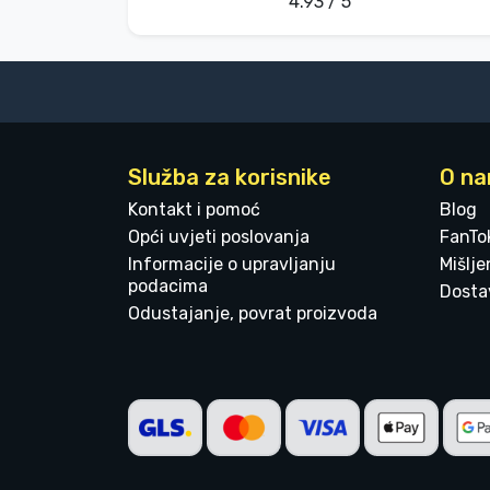
4.93 / 5
Služba za korisnike
O n
Kontakt i pomoć
Blog
Opći uvjeti poslovanja
FanTo
Informacije o upravljanju
Mišlj
podacima
Dostav
Odustajanje, povrat proizvoda