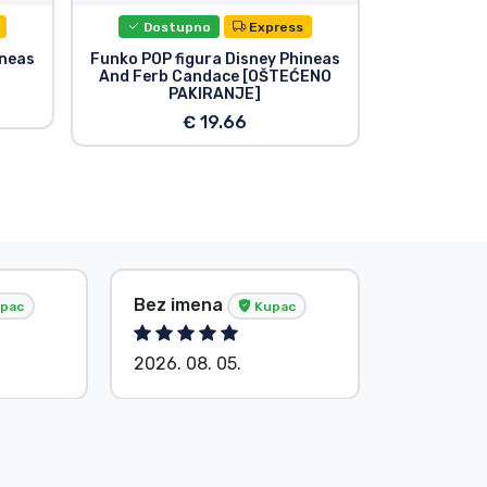
Dostupno
Express
Dost
ineas
Funko POP figura Disney Phineas
Funko POP f
And Ferb Candace [OŠTEĆENO
And Ferb
PAKIRANJE]
[OŠTEĆ
€ 19.66
Bez imena
Bez ime
pac
Kupac
2026. 08. 05.
2026. 08.