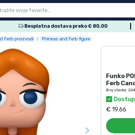
Besplatna dostava preko € 80.00
glavni izbornik
glavni izbornik
glavni izbornik
glavni izbornik
glavni izbornik
glavni izbornik
glavni izbornik
glavni izbornik
glavni izbornik
proizvodi
proizvodi
roizvodi
roizvodi
roizvodi
 proizvodi
 proizvodi
voda
d Ferb proizvodi
Phineas and Ferb figure
Funko POP
Ferb Can
Broj stavke:
244
Dostu
€ 19.66