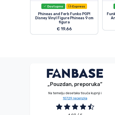
Dostupno
Express
Phineas and Ferb Funko POP!
Funk
Disney Vinyl Figure Phineas 9 cm
An
figura
€ 19.66
V. Éva
Kupac
„Pouzdan, preporuka”
2026. 08. 06.
Na temelju desetaka tisuća kupnji i
10729 recenzija