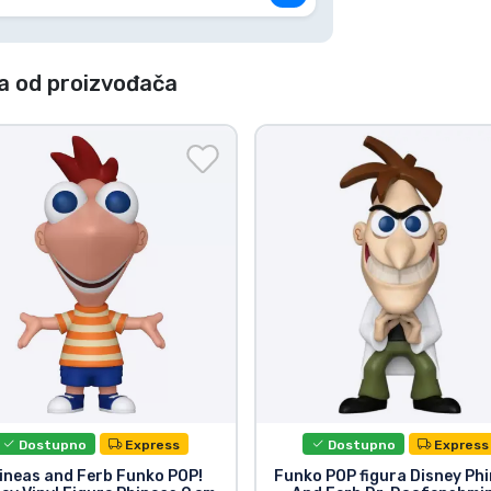
a od proizvođača
Dostupno
Express
Dostupno
Express
ineas and Ferb Funko POP!
Funko POP figura Disney Ph