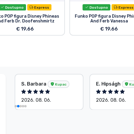
Dostupno
Express
Dostupno
Express
o POP figura Disney Phineas
Funko POP figura Disney Ph
d Ferb Dr. Doofenshmirtz
And Ferb Vanessa
€ 19.66
€ 19.66
S. Barbara
E. Hipságh
Kupac
Ku
2026. 08. 06.
2026. 08. 06.