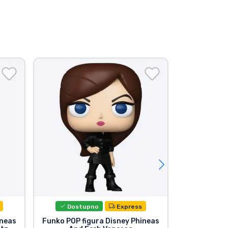
Dostupno
Express
Dost
ineas
Funko POP figura Disney Phineas
Funko POP f