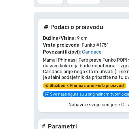
Marke
Podaci o proizvodu
Dužina/Visina:
9 cm
Vrsta proizvoda
: Funko #1751
Povezani lik(ovi)
:
Candace
Mama! Phineas i Ferb prave Funko POP! 
da vam kolekcija bude nepotpuna – zgr
Candace prije nego što ih uhvati (ili se 
je stalni podsjetnik da pripazite na tu 
© Službenik Phineas and Ferb proizvod
Sve naše figure su u originalnom tvorničko
Nabavite svoje omiljene Crt
Parametri