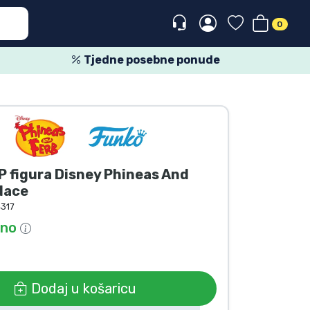
0
Tjedne posebne ponude
 figura Disney Phineas And
dace
317
pno
Dodaj u košaricu