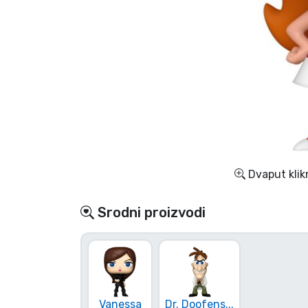
TV serija proizvodi
Film proizvodi
Crtani proizvodi
Anime proizvodi
Dvaput klik
Gamer proizvodi
Srodni proizvodi
Sportski proizvodi
Glazbeni proizvodi
Vrste proizvoda
Vanessa
Dr. Doofens...