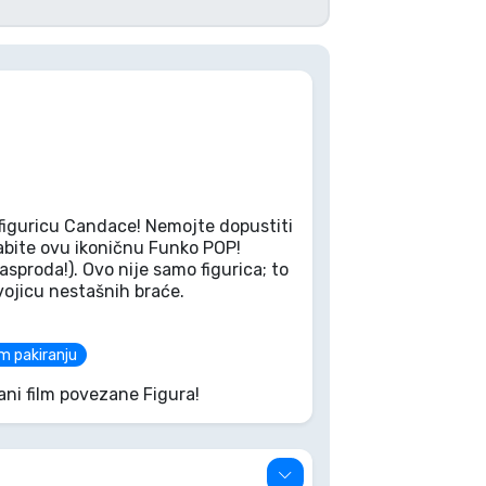
figuricu Candace! Nemojte dopustiti
abite ovu ikoničnu Funko POP!
rasproda!). Ovo nije samo figurica; to
dvojicu nestašnih braće.
m pakiranju
ani film povezane Figura!