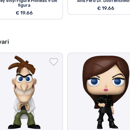
ey Vinyl Figure Phineas 9 cm
And Ferb Dr. Doofenshmi
figura
€ 19.66
€ 19.66
ari