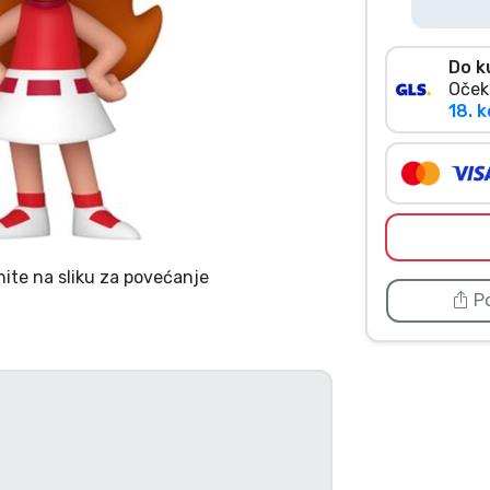
Do k
Oček
18. k
nite na sliku za povećanje
Po