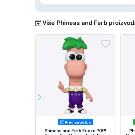
Više Phineas and Ferb proizvod
Prednarudžba
Phineas and Ferb Funko POP!
Ph