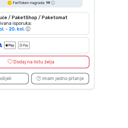
FanToken nagrada:
19
uće / PaketShop / Paketomat
ivana isporuka:
ol. - 20. kol.
Dodaj na listu želja
dijeli
imam jedno pitanje