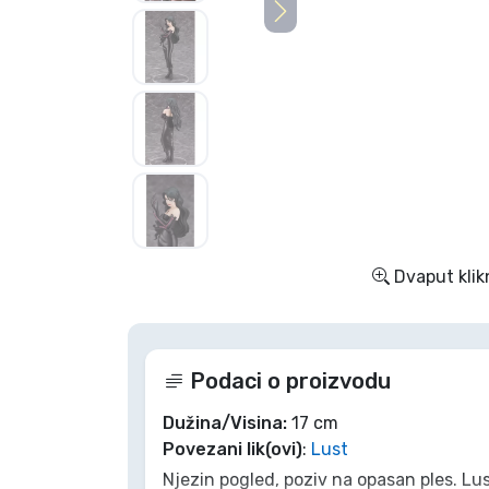
TV serija proizvodi
Film proizvodi
Crtani proizvodi
Anime proizvodi
Dvaput klik
Gamer proizvodi
Sportski proizvodi
Podaci o proizvodu
Glazbeni proizvodi
Dužina/Visina:
17 cm
Povezani lik(ovi)
:
Lust
Njezin pogled, poziv na opasan ples. Lus
Vrste proizvoda