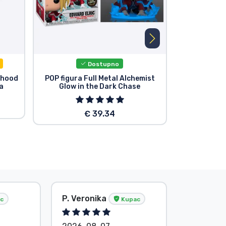
Dostupno
rhood
POP figura Full Metal Alchemist
Funko PO
a
Glow in the Dark Chase
Alchemis
€ 39.34
P. Veronika
Bez ime
c
Kupac