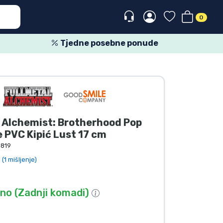
0
Tjedne posebne ponude
 Alchemist: Brotherhood Pop
 PVC Kipić Lust 17 cm
819
(1 mišljenje)
o (Zadnji komadi)