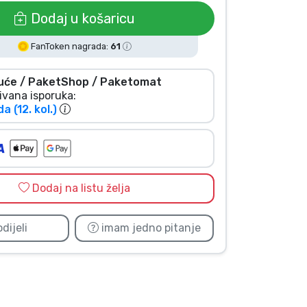
Dodaj u košaricu
FanToken nagrada:
61
uće / PaketShop / Paketomat
ivana isporuka:
da (12. kol.)
Dodaj na listu želja
dijeli
imam jedno pitanje