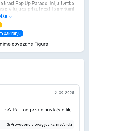
 krasi Pop Up Parade liniju tvrtke
adivljujuća prisutnost i zamršeni
te na sjenovite istine Amestrisa.
više
ekati u svojoj kolekciji, savršen
g ukusa? Nekim se željama
m pakiranju
Anime povezane Figura!
12. 09. 2025
 ne? Pa... on je vrlo privlačan lik,
Prevedeno s ovog jezika: mađarski