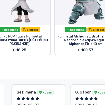
Dostupno
Express
Dostupno
Express
unko POP figura Fullmetal
Fullmetal Alchemist: Brothe
mist Izumi Curtis [OŠTEĆENO
Nendoroid akcijska figur
PAKIRANJE]
Alphonse Elric 10 cm
€ 18.25
€ 100.37
Bez imena
G. Gábor
Kupac
Kupa