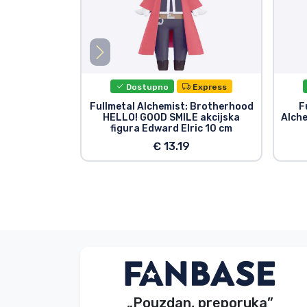
Dostupno
Express
Fullmetal Alchemist: Brotherhood
F
HELLO! GOOD SMILE akcijska
Alche
figura Edward Elric 10 cm
€ 13.19
Bez imena
Kupac
„Pouzdan, preporuka”