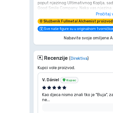
poput njezinog Ultimativnog Koplja, sada
Good Smile Company. Neka vas njezina z
Marke
detalji njezinog Ouroboros znaka podsje
Pročitaj 
Hoćete li ovu smrtonosnu privlačnost doč
© Službenik Fullmetal Alchemist proizvod
komad za svakog alkemičara istančano
jednostavno ne može odoljeti.
Sve naše figure su u originalnom tvorničko
Nabavite svoje omiljene 
Recenzije
(
Direktiva
)
Kupci vole proizvod.
V. Dániel
Kupac
Kao djeca nismo znali tko je "Buja", zar
ne...