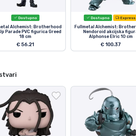
Dostupno
Dostupno
Express
metal Alchemist: Brotherhood
Fullmetal Alchemist: Brothe
Up Parade PVC figurica Greed
Nendoroid akcijska figur
18 cm
Alphonse Elric 10 cm
€ 56.21
€ 100.37
stvari