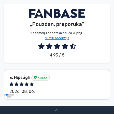
Vrste proizvoda
Marke
„Pouzdan, preporuka”
Na temelju desetaka tisuća kupnji i
10728 recenzija
4.93 / 5
E. Hipságh
Kupac
2026. 08. 06.