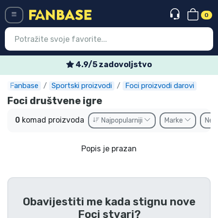
0
Menü
4.9/5 zadovoljstvo
Fanbase
Sportski proizvodi
Foci proizvodi darovi
Ulazak
Registracija
Foci društvene igre
Najnovije proizvodi
0
komad proizvoda
Najpopularniji
Marke
Ne
Akcija
Popis je prazan
Ekspresna dostava
Prednarudžbe
Outlet proizvodi
Obavijestiti me kada stignu nove
Foci stvari
?