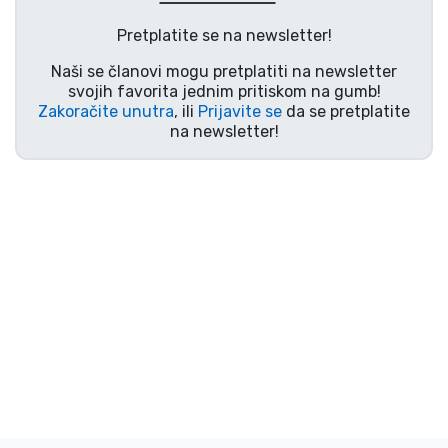
Dostava i plaćanje
Pretplatite se na newsletter!
TV serija proizvodi
Naši se članovi mogu pretplatiti na newsletter
svojih favorita jednim pritiskom na gumb!
Zakoračite unutra
, ili
Prijavite se
da se pretplatite
Film proizvodi
na newsletter!
Crtani proizvodi
Anime proizvodi
Gamer proizvodi
Sportski proizvodi
Glazbeni proizvodi