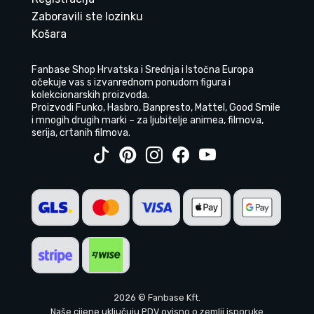
Zaboravili ste lozinku
Košara
Fanbase Shop Hrvatska i Srednja i Istočna Europa
očekuje vas s izvanrednom ponudom figura i
kolekcionarskih proizvoda.
Proizvodi Funko, Hasbro, Banpresto, Mattel, Good Smile
i mnogih drugih marki – za ljubitelje animea, filmova,
serija, crtanih filmova.
2026 © Fanbase Kft.
Naše cijene uključuju PDV ovisno o zemlji isporuke