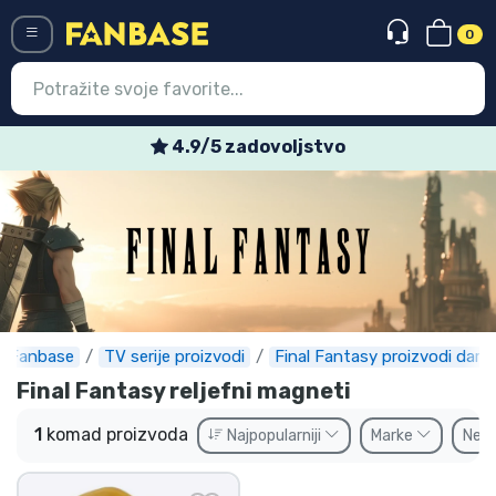
0
Menü
4.9/5 zadovoljstvo
Ulazak
Registracija
Najnovije proizvodi
Akcija
Ekspresna dostava
Fanbase
TV serije proizvodi
Final Fantasy proizvodi darov
Final Fantasy reljefni magneti
Prednarudžbe
1
komad proizvoda
Najpopularniji
Marke
Ne
Outlet proizvodi