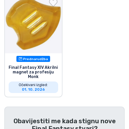
Dostava i plaćanje
TV serija proizvodi
Film proizvodi
Crtani proizvodi
Prednarudžba
Anime proizvodi
Final Fantasy XIV Akrilni
magnet za profesiju
Monk
Gamer proizvodi
Očekivani izgled:
01. 10. 2026
Sportski proizvodi
Glazbeni proizvodi
Obavijestiti me kada stignu nove
Final Fantasy stvari
?