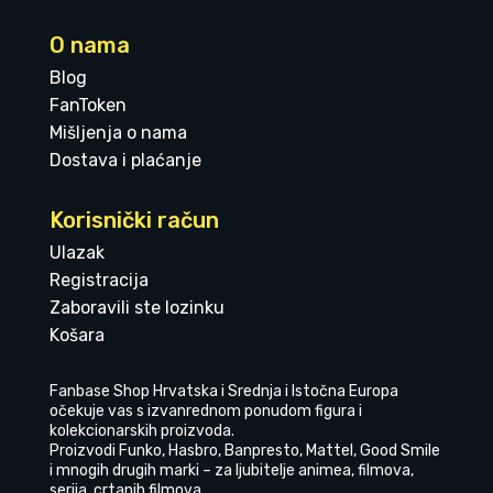
O nama
Blog
FanToken
Mišljenja o nama
Dostava i plaćanje
Korisnički račun
Ulazak
Registracija
Zaboravili ste lozinku
Košara
Fanbase Shop Hrvatska i Srednja i Istočna Europa
očekuje vas s izvanrednom ponudom figura i
kolekcionarskih proizvoda.
Proizvodi Funko, Hasbro, Banpresto, Mattel, Good Smile
i mnogih drugih marki – za ljubitelje animea, filmova,
serija, crtanih filmova.