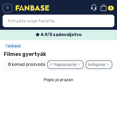
0
Menü
4.9/5 zadovoljstvo
Fanbase
Ulazak
Registracija
Filmes gyertyák
Najnovije proizvodi
0
komad proizvoda
Najpopularniji
kategorije
Akcija
Popis je prazan
Ekspresna dostava
Prednarudžbe
Outlet proizvodi