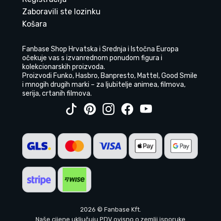
Zaboravili ste lozinku
Košara
Fanbase Shop Hrvatska i Srednja i Istočna Europa
očekuje vas s izvanrednom ponudom figura i
kolekcionarskih proizvoda.
Proizvodi Funko, Hasbro, Banpresto, Mattel, Good Smile
i mnogih drugih marki – za ljubitelje animea, filmova,
serija, crtanih filmova.
2026 © Fanbase Kft.
Naše cijene uključuju PDV ovisno o zemlji isporuke