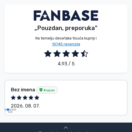
Vrste proizvoda
Marke
„Pouzdan, preporuka”
Na temelju desetaka tisuća kupnji i
10745 recenzija
4.93 / 5
Bez imena
Kupac
2026. 08. 07.